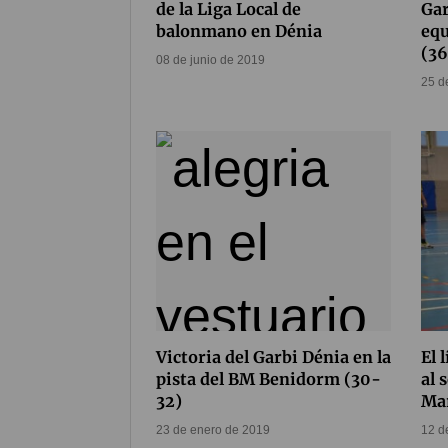
de la Liga Local de
Gar
balonmano en Dénia
equ
(3
08 de junio de 2019
25 d
Victoria del Garbi Dénia en la
El 
pista del BM Benidorm (30-
al 
32)
Mar
23 de enero de 2019
12 d