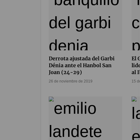
Derrota ajustada del Garbi
El 
Dénia ante el Hanbol San
lid
Joan (24-29)
al 
26 de noviembre de 2019
15 d