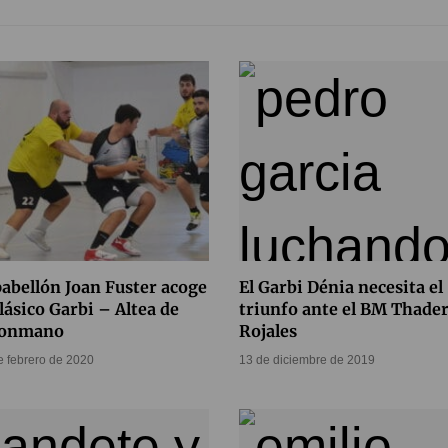
pabellón Joan Fuster acoge
El Garbi Dénia necesita el
clásico Garbi – Altea de
triunfo ante el BM Thade
lonmano
Rojales
e febrero de 2020
13 de diciembre de 2019