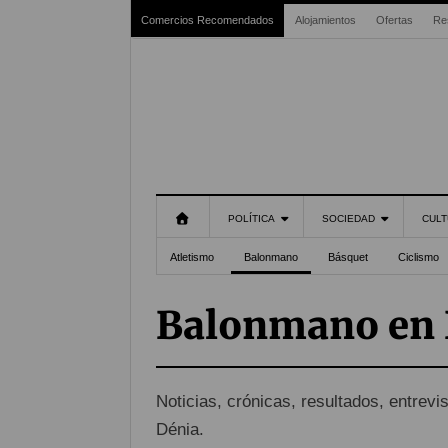
Comercios Recomendados
Alojamientos
Ofertas
Re
POLÍTICA
SOCIEDAD
CULT
Atletismo
Balonmano
Básquet
Ciclismo
Balonmano en 
Noticias, crónicas, resultados, entrevi
Dénia.