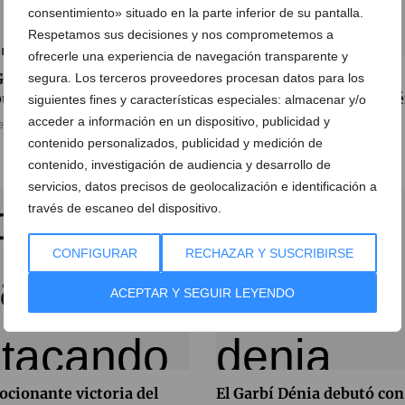
consentimiento» situado en la parte inferior de su pantalla.
Respetamos sus decisiones y nos comprometemos a
ofrecerle una experiencia de navegación transparente y
Garbi Dénia prepara el
Jornada de captación de
segura. Los terceros proveedores procesan datos para los
ut liguero ante su afición
jugadores del CD Garbi Dé
siguientes fines y características especiales: almacenar y/o
acceder a información en un dispositivo, publicidad y
e octubre de 2019
27 de septiembre de 2019
contenido personalizados, publicidad y medición de
contenido, investigación de audiencia y desarrollo de
servicios, datos precisos de geolocalización e identificación a
través de escaneo del dispositivo.
CONFIGURAR
RECHAZAR Y SUSCRIBIRSE
ACEPTAR Y SEGUIR LEYENDO
cionante victoria del
El Garbí Dénia debutó con