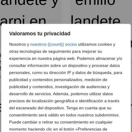
Valoramos tu privacidad
Nosotros y
nuestros {{count}} socios
utilizamos cookies y
otras tecnologías de seguimiento para mejorar su
Garbi Dénia se juega el
El Garbi Dénia tratará de
experiencia en nuestra página web. Podemos almacenar y/o
erato en Altea tras ganar
frenar al invicto Handbol 
consultar información sobre un dispositivo y procesar datos
Ibi (24-23)
08 de noviembre de 2019
personales, como su dirección IP y datos de búsqueda, para
e noviembre de 2019
publicidad y contenidos personalizados, medición de
publicidad y contenidos, investigación de audiencias y
desarrollo de servicios. Además, podemos utilizar datos
precisos de localización geográfica e identificación a través
del escaneado del dispositivo. Tenga en cuenta que su
consentimiento será válido en todos nuestros subdominios.
Puede cambiar o retirar su consentimiento en cualquier
momento haciendo clic en el botón «Preferencias de