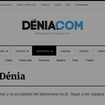
staurantes
Salud y Bienestar
Belleza
Hogar
Más
Anúnciate
Información en tiempo real
URA
FIESTAS
DEPORTES
AGENDA
DEBATE
TURI
Fútbol
Fútbol Sala
Gimnasia
Náutica
Tenis
Triatlón
Dénia
stas y la actualidad del balonmano local. Sigue a los equipos