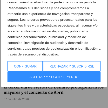
de calor: la alerta naranja no da tregua
consentimiento» situado en la parte inferior de su pantalla.
Respetamos sus decisiones y nos comprometemos a
07 de julio de 2026
ofrecerle una experiencia de navegación transparente y
segura. Los terceros proveedores procesan datos para los
siguientes fines y características especiales: almacenar y/o
acceder a información en un dispositivo, publicidad y
contenido personalizados, publicidad y medición de
contenido, investigación de audiencia y desarrollo de
servicios, datos precisos de geolocalización e identificación a
través de escaneo del dispositivo.
CONFIGURAR
RECHAZAR Y SUSCRIBIRSE
ACEPTAR Y SEGUIR LEYENDO
El tercer día de Fiestas de Dénia lo protagonizan los
mayores y el concierto de Abril
07 de julio de 2026