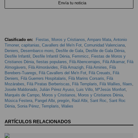
Envía tu noticia
Clasificado en:
Fiestas
,
Moros y Cristianos
,
Amparo Mata
,
Antonio
Timoner
,
capitanias
,
Cavallers del Me'n Fot
,
Comunidad Valenciana
,
Deniers
,
Desembarco moro
,
Desfile de Gala
,
Desfile de Gala Dénia
,
Desfile Infantil
,
Desfile Infantil Dénia
,
Femmicc
,
Fiestas de Moros y
Cristianos Dénia
,
fiestas populares
,
Filà Abencerrajes
,
Filà Alkamar
,
Filà
Almogàvers
,
Filà Almorávides
,
Filà Amazigh
,
Filà Amiries
,
Filà
Berebers-Tuaregs
,
Filà Cavallers del Me'n Fot
,
Filà Creuats
,
Filà
Deniers
,
Filà Guerrers Hospitalaris
,
Filà Marins Corsaris
,
Filà
Mozárabes
,
Filà Piratas Berberiscas
,
Filà Templaris
,
Filà Wallies
,
filaes
,
Josele Maldonado
,
Julián Pérez Ayuso
,
Luis Villo
,
MªJesús Monfort
,
Marqués de Campo
,
Moros y Cristianos
,
Moros y Cristianos Dénia
,
Música Festera
,
Pangel Albi
,
pregón
,
Raúl Albi
,
Sant Roc
,
Sant Roc
Dénia
,
Sonia Pérez
,
Templaris
,
Walies
ARTÍCULOS RELACIONADOS