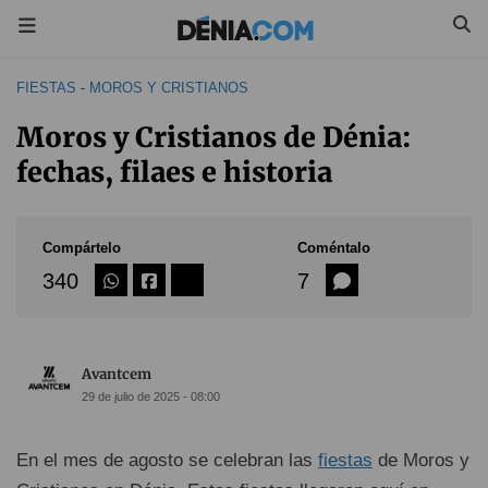
FIESTAS
-
MOROS Y CRISTIANOS
Moros y Cristianos de Dénia:
fechas, filaes e historia
Compártelo
Coméntalo
340
7
Avantcem
29 de julio de 2025 - 08:00
En el mes de agosto se celebran las
fiestas
de Moros y