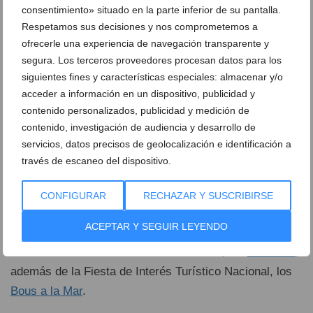
Tras años de trabajo entre la FEMMICC y el
consentimiento» situado en la parte inferior de su pantalla.
Ayuntamiento, en febrero de 2022 Francesc Colomer, el
Respetamos sus decisiones y nos comprometemos a
entonces secretario autonómico de Turismo, declaró
ofrecerle una experiencia de navegación transparente y
segura. Los terceros proveedores procesan datos para los
los Moros y Cristianos de Dénia como Fiesta de Interés
siguientes fines y características especiales: almacenar y/o
Turístico Autonómico de la Comunitat Valenciana. Se
acceder a información en un dispositivo, publicidad y
trata de un distintivo que Turisme concede a las fiestas
contenido personalizados, publicidad y medición de
que ofrezcan una especial relevancia desde el punto de
contenido, investigación de audiencia y desarrollo de
vista turístico y supongan una valoración de la
cultura
y
servicios, datos precisos de geolocalización e identificación a
de las tradiciones populares valencianas.
través de escaneo del dispositivo.
Es la primera fiesta de Dénia que obtiene la declaración
CONFIGURAR
RECHAZAR Y SUSCRIBIRSE
como Fiesta de Interés Turístico Autonómico de la
ACEPTAR Y SEGUIR LEYENDO
Comunitat Valenciana. La ciudad cuenta con una fiesta
declarada de Interés Turístico Provincial, las
Carrozas
,
además de la Fiesta de Interés Turístico Nacional, los
Bous a la Mar
.