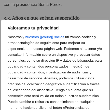
con la presidencia Sonia Pérez.
Años en que se han suspendido
1999 destacó por ser un año en el que la fiesta no pudo
Valoramos tu privacidad
celebrarse por completo. Un terrible incendio en
el
Nosotros y
nuestros {{count}} socios
utilizamos cookies y
Montgó
declarado el 15 de agosto obligó a tomar la
otras tecnologías de seguimiento para mejorar su
decisión de suspender el desfile de gala. Tras la
experiencia en nuestra página web. Podemos almacenar y/o
consultar información sobre un dispositivo y procesar datos
extinción del fuego, el 16 de agosto se retoma
personales, como su dirección IP y datos de búsqueda, para
parcialmente el programa y se celebra el desfile de gala
publicidad y contenidos personalizados, medición de
con los medios disponibles.
publicidad y contenidos, investigación de audiencias y
desarrollo de servicios. Además, podemos utilizar datos
En 2020 y 2021 la fiesta
fue suspendida
debido a la
precisos de localización geográfica e identificación a través
crisis sanitaria del coronavirus.
del escaneado del dispositivo. Tenga en cuenta que su
consentimiento será válido en todos nuestros subdominios.
Fiesta de Interés Turístico Autonómico
Puede cambiar o retirar su consentimiento en cualquier
momento haciendo clic en el botón «Preferencias de