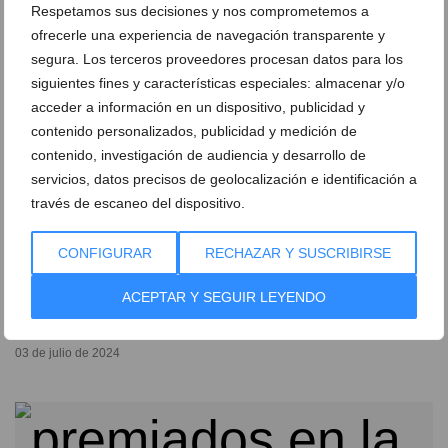
Respetamos sus decisiones y nos comprometemos a
ofrecerle una experiencia de navegación transparente y
segura. Los terceros proveedores procesan datos para los
siguientes fines y características especiales: almacenar y/o
acceder a información en un dispositivo, publicidad y
contenido personalizados, publicidad y medición de
contenido, investigación de audiencia y desarrollo de
servicios, datos precisos de geolocalización e identificación a
través de escaneo del dispositivo.
CONFIGURAR
RECHAZAR Y SUSCRIBIRSE
La Concejalía de Juventud de Dénia y Cruz Roja
ACEPTAR Y SEGUIR LEYENDO
lanzan un nuevo taller gratuito de improvisación
teatral
03 de julio de 2024