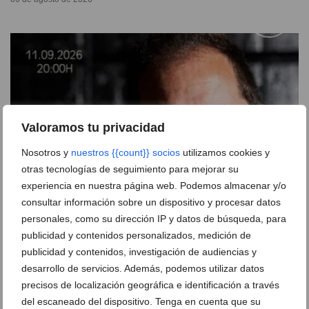
Valoramos tu privacidad
Nosotros y
nuestros {{count}} socios
utilizamos cookies y
otras tecnologías de seguimiento para mejorar su
experiencia en nuestra página web. Podemos almacenar y/o
consultar información sobre un dispositivo y procesar datos
personales, como su dirección IP y datos de búsqueda, para
El Langui aterriza en Dénia con un monólogo de
publicidad y contenidos personalizados, medición de
humor y superación personal
publicidad y contenidos, investigación de audiencias y
05 de agosto de 2026
desarrollo de servicios. Además, podemos utilizar datos
precisos de localización geográfica e identificación a través
del escaneado del dispositivo. Tenga en cuenta que su