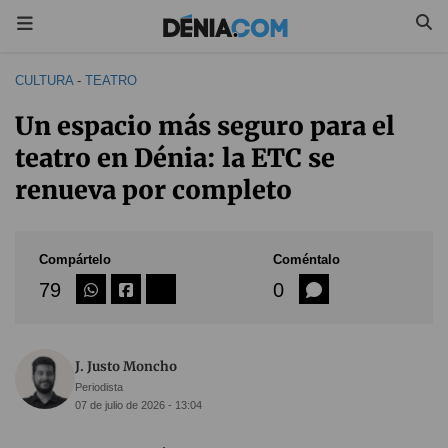
CULTURA
-
TEATRO
Un espacio más seguro para el
teatro en Dénia: la ETC se
renueva por completo
Compártelo
Coméntalo
79
0
J. Justo Moncho
Periodista
07 de julio de 2026 - 13:04