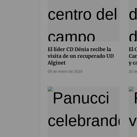
El líder CD Dénia recibe la
El 
visita de un recuperado UD
Can
Alginet
y c
09 de enero de 2016
20 d