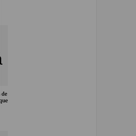
s de
oque