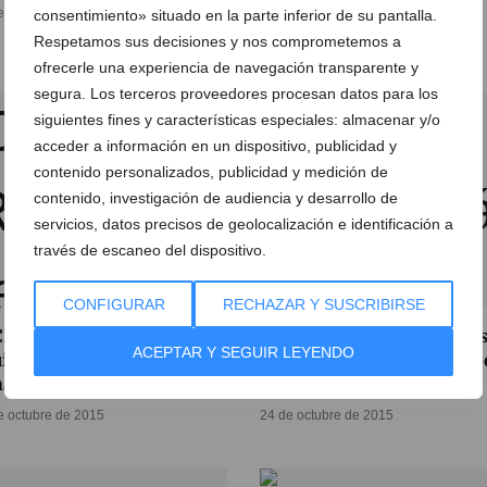
Oliva(3-0)
e noviembre de 2015
consentimiento» situado en la parte inferior de su pantalla.
08 de noviembre de 2015
Respetamos sus decisiones y nos comprometemos a
ofrecerle una experiencia de navegación transparente y
segura. Los terceros proveedores procesan datos para los
siguientes fines y características especiales: almacenar y/o
acceder a información en un dispositivo, publicidad y
contenido personalizados, publicidad y medición de
contenido, investigación de audiencia y desarrollo de
servicios, datos precisos de geolocalización e identificación a
través de escaneo del dispositivo.
CONFIGURAR
RECHAZAR Y SUSCRIBIRSE
CD Dénia es el único
El CD Dénia tiene las baja
ACEPTAR Y SEGUIR LEYENDO
ipo invicto del grupo al
Ferrán y Josep para el ch
ar al At. Alginet (4-0)
ante el AT. Alginet
e octubre de 2015
24 de octubre de 2015