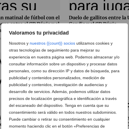
n matinal de fútbol con el
Duelo de gallitos entre la
que entre el CD Dénia y el
Gandia y el CD Dénia
ntestano
Valoramos tu privacidad
28 de noviembre de 2015
e diciembre de 2015
Nosotros y
nuestros {{count}} socios
utilizamos cookies y
otras tecnologías de seguimiento para mejorar su
experiencia en nuestra página web. Podemos almacenar y/o
consultar información sobre un dispositivo y procesar datos
personales, como su dirección IP y datos de búsqueda, para
publicidad y contenidos personalizados, medición de
publicidad y contenidos, investigación de audiencias y
desarrollo de servicios. Además, podemos utilizar datos
precisos de localización geográfica e identificación a través
del escaneado del dispositivo. Tenga en cuenta que su
consentimiento será válido en todos nuestros subdominios.
ioso empate del CD Dénia
El CD Dénia sigue intratab
Puede cambiar o retirar su consentimiento en cualquier
e el Alcoyano B (0-0)
en su feudo y goleó a la U
momento haciendo clic en el botón «Preferencias de