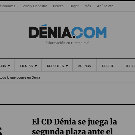
staurantes
Salud y Bienestar
Belleza
Hogar
Más
Anúnciate
Información en tiempo real
URA
FIESTAS
DEPORTES
AGENDA
DEBATE
TURI
todo lo que ocurre en Dénia
El CD Dénia se juega la
segunda plaza ante el