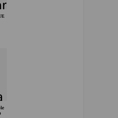
 UE
le
D