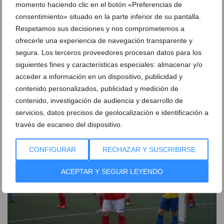
momento haciendo clic en el botón «Preferencias de
consentimiento» situado en la parte inferior de su pantalla.
Respetamos sus decisiones y nos comprometemos a
ofrecerle una experiencia de navegación transparente y
segura. Los terceros proveedores procesan datos para los
El CD. Dénia sigue soñando con la promoción de
siguientes fines y características especiales: almacenar y/o
ascenso
acceder a información en un dispositivo, publicidad y
11 de mayo de 2014
contenido personalizados, publicidad y medición de
contenido, investigación de audiencia y desarrollo de
servicios, datos precisos de geolocalización e identificación a
través de escaneo del dispositivo.
CONFIGURAR
RECHAZAR Y SUSCRIBIRSE
ACEPTAR Y SEGUIR LEYENDO