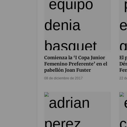
Comienza la ‘I Copa Junior
El 
Femenino Preferente’ en el
Dén
pabellón Joan Fuster
Fe
08 de diciembre de 2017
22 d