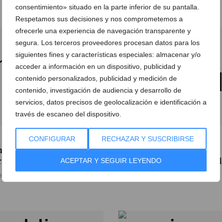
consentimiento» situado en la parte inferior de su pantalla.
Respetamos sus decisiones y nos comprometemos a
ofrecerle una experiencia de navegación transparente y
segura. Los terceros proveedores procesan datos para los
siguientes fines y características especiales: almacenar y/o
acceder a información en un dispositivo, publicidad y
contenido personalizados, publicidad y medición de
contenido, investigación de audiencia y desarrollo de
servicios, datos precisos de geolocalización e identificación a
través de escaneo del dispositivo.
 chicas senior y junior del
Las juniors del Dénia
CONFIGURAR
RECHAZAR Y SUSCRIBIRSE
ia Básquet ya conocen a
Básquet se juegan su pase
rivales en la segunda fase
la final ante el UBE Castel
ACEPTAR Y SEGUIR LEYENDO
e enero de 2018
08 de diciembre de 2017