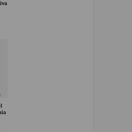
iva
l
nia