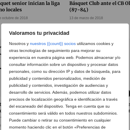
quet senior inician la liga
Básquet Club ante el CB Ol
o locales
(87-84)
e octubre de 2018
13 de marzo de 2018
Valoramos tu privacidad
Nosotros y
nuestros {{count}} socios
utilizamos cookies y
otras tecnologías de seguimiento para mejorar su
experiencia en nuestra página web. Podemos almacenar y/o
consultar información sobre un dispositivo y procesar datos
personales, como su dirección IP y datos de búsqueda, para
publicidad y contenidos personalizados, medición de
publicidad y contenidos, investigación de audiencias y
desarrollo de servicios. Además, podemos utilizar datos
precisos de localización geográfica e identificación a través
toria de las infantiles del
El CB Ifach Calpe se llevó e
del escaneado del dispositivo. Tenga en cuenta que su
dos Rojo ante el CB Muro
derbi comarcal ante el Dé
consentimiento será válido en todos nuestros subdominios.
2-52)
Básquet (89-59)
Puede cambiar o retirar su consentimiento en cualquier
e febrero de 2018
12 de febrero de 2018
momento haciendo clic en el botón «Preferencias de