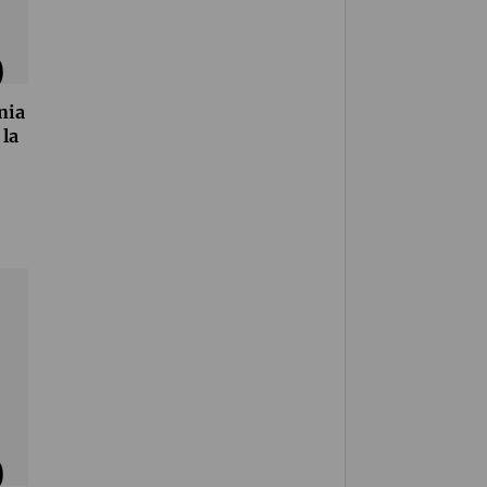
nia
 la