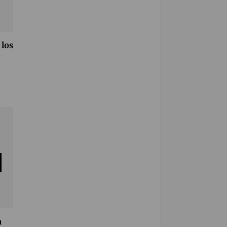
 los
t
a