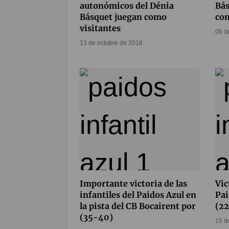
autonómicos del Dénia
Bás
Básquet juegan como
com
visitantes
06 d
13 de octubre de 2018
Importante victoria de las
Vic
infantiles del Paidos Azul en
Pai
la pista del CB Bocairent por
(2
(35-40)
15 d