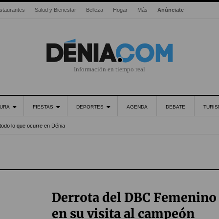
staurantes
Salud y Bienestar
Belleza
Hogar
Más
Anúnciate
Información en tiempo real
URA
FIESTAS
DEPORTES
AGENDA
DEBATE
TURI
todo lo que ocurre en Dénia
Derrota del DBC Femenino
en su visita al campeón