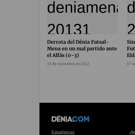
Derrota del Dénia Futsal-
Sin
Mena en un mal partido ante
Fut
el Alfás (0-3)
Eld
15 de noviembre de 2012
07 d
Estadísticas
¡A