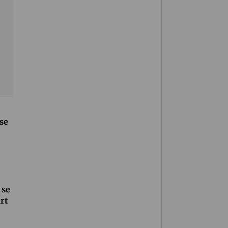
se
 se
rt