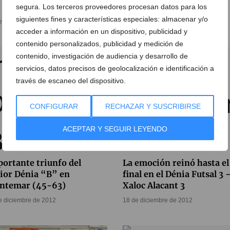
 Jávea por 2 a 1
cayó en Mutxamel (6-1)
segura. Los terceros proveedores procesan datos para los
siguientes fines y características especiales: almacenar y/o
e septiembre de 2013
24 de enero de 2013
acceder a información en un dispositivo, publicidad y
contenido personalizados, publicidad y medición de
contenido, investigación de audiencia y desarrollo de
servicios, datos precisos de geolocalización e identificación a
través de escaneo del dispositivo.
CONFIGURAR
RECHAZAR Y SUSCRIBIRSE
ACEPTAR Y SEGUIR LEYENDO
ortante triunfo del
La emoción reinó hasta el
ior Dénia “B” en
final en el Dénia Futsal 3 
ntemar (45-63)
Xaloc Alacant 3
e diciembre de 2012
18 de diciembre de 2012