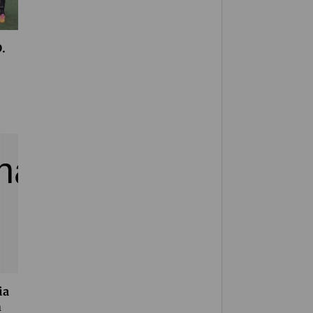
.
ia
n