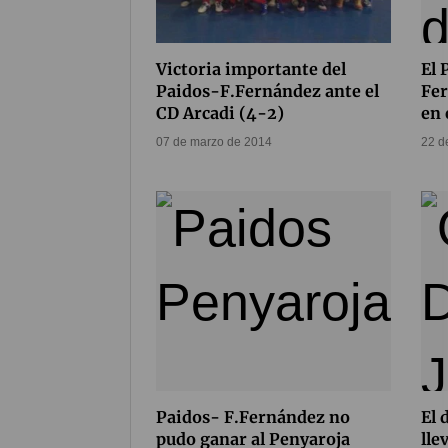
Victoria importante del
El 
Paidos-F.Fernández ante el
Fer
CD Arcadi (4-2)
en 
07 de marzo de 2014
22 d
Paidos- F.Fernández no
El 
pudo ganar al Penyaroja
lle