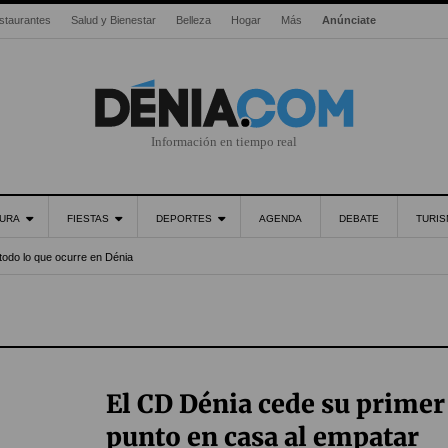
staurantes
Salud y Bienestar
Belleza
Hogar
Más
Anúnciate
Información en tiempo real
URA
FIESTAS
DEPORTES
AGENDA
DEBATE
TURI
todo lo que ocurre en Dénia
El CD Dénia cede su primer
punto en casa al empatar