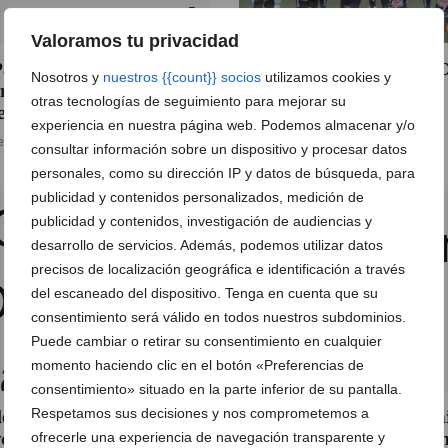
Valoramos tu privacidad
Paidos-Fontanería
Importante triunfo del CD
Nosotros y
nuestros {{count}} socios
utilizamos cookies y
nández siguen sin ganar
Dénia en Jávea (0-1)
otras tecnologías de seguimiento para mejorar su
el 2014
20 de enero de 2014
experiencia en nuestra página web. Podemos almacenar y/o
e enero de 2014
consultar información sobre un dispositivo y procesar datos
personales, como su dirección IP y datos de búsqueda, para
publicidad y contenidos personalizados, medición de
publicidad y contenidos, investigación de audiencias y
desarrollo de servicios. Además, podemos utilizar datos
precisos de localización geográfica e identificación a través
del escaneado del dispositivo. Tenga en cuenta que su
consentimiento será válido en todos nuestros subdominios.
Puede cambiar o retirar su consentimiento en cualquier
momento haciendo clic en el botón «Preferencias de
consentimiento» situado en la parte inferior de su pantalla.
Respetamos sus decisiones y nos comprometemos a
derbi de la comarca se lo
Duro varapalo para el Dén
vó el CD. Dénia al ganar al
ofrecerle una experiencia de navegación transparente y
Futsal en Tercera Divisió