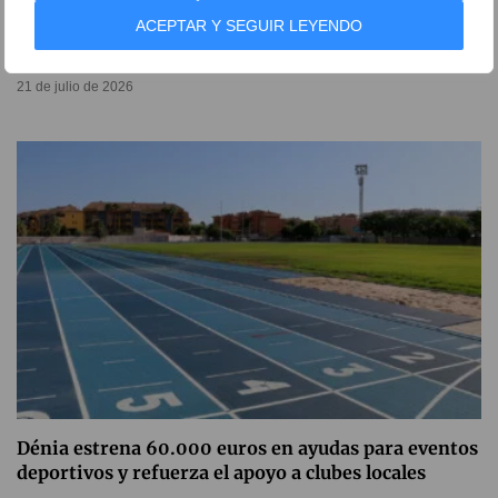
ACEPTAR Y SEGUIR LEYENDO
Hito histórico del Club Natació Dénia en el
Campeonato de España Infantil
21 de julio de 2026
Dénia estrena 60.000 euros en ayudas para eventos
deportivos y refuerza el apoyo a clubes locales