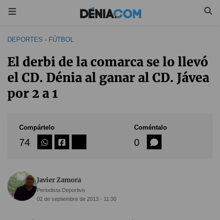
DEPORTES
-
FÚTBOL
El derbi de la comarca se lo llevó
el CD. Dénia al ganar al CD. Jávea
por 2 a 1
Compártelo
Coméntalo
74
0
Javier Zamora
Periodista Deportivo
02 de septiembre de 2013 - 11:30