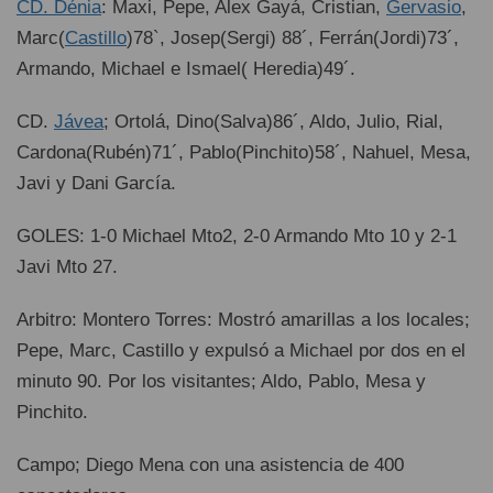
CD. Dénia
: Maxi, Pepe, Alex Gayá, Cristian,
Gervasio
,
Marc(
Castillo
)78`, Josep(Sergi) 88´, Ferrán(Jordi)73´,
Armando, Michael e Ismael( Heredia)49´.
CD.
Jávea
; Ortolá, Dino(Salva)86´, Aldo, Julio, Rial,
Cardona(Rubén)71´, Pablo(Pinchito)58´, Nahuel, Mesa,
Javi y Dani García.
GOLES: 1-0 Michael Mto2, 2-0 Armando Mto 10 y 2-1
Javi Mto 27.
Arbitro: Montero Torres: Mostró amarillas a los locales;
Pepe, Marc, Castillo y expulsó a Michael por dos en el
minuto 90. Por los visitantes; Aldo, Pablo, Mesa y
Pinchito.
Campo; Diego Mena con una asistencia de 400