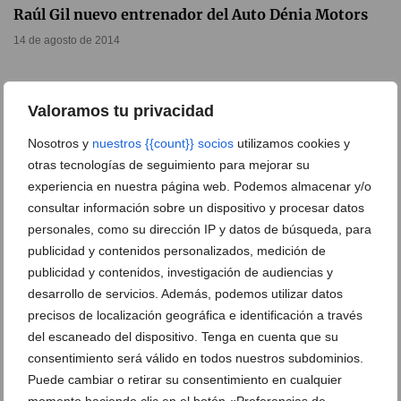
Raúl Gil nuevo entrenador del Auto Dénia Motors
14 de agosto de 2014
Valoramos tu privacidad
Nosotros y
nuestros {{count}} socios
utilizamos cookies y
otras tecnologías de seguimiento para mejorar su
experiencia en nuestra página web. Podemos almacenar y/o
consultar información sobre un dispositivo y procesar datos
personales, como su dirección IP y datos de búsqueda, para
publicidad y contenidos personalizados, medición de
publicidad y contenidos, investigación de audiencias y
desarrollo de servicios. Además, podemos utilizar datos
precisos de localización geográfica e identificación a través
Empate entre el Dénia Futsal y Elche en un partido
del escaneado del dispositivo. Tenga en cuenta que su
muy vistoso(2-2)
consentimiento será válido en todos nuestros subdominios.
27 de marzo de 2013
Puede cambiar o retirar su consentimiento en cualquier