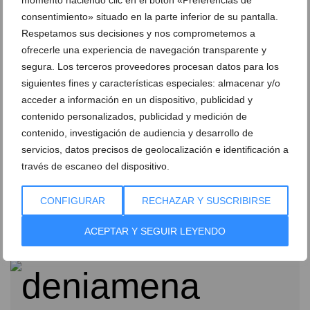
momento haciendo clic en el botón «Preferencias de
consentimiento» situado en la parte inferior de su pantalla.
Respetamos sus decisiones y nos comprometemos a
ofrecerle una experiencia de navegación transparente y
segura. Los terceros proveedores procesan datos para los
siguientes fines y características especiales: almacenar y/o
acceder a información en un dispositivo, publicidad y
contenido personalizados, publicidad y medición de
contenido, investigación de audiencia y desarrollo de
servicios, datos precisos de geolocalización e identificación a
través de escaneo del dispositivo.
CONFIGURAR
RECHAZAR Y SUSCRIBIRSE
El Dénia-Rte. Mena sigue sin ganar
01 de marzo de 2013
ACEPTAR Y SEGUIR LEYENDO