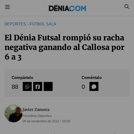
DEPORTES
-
FÚTBOL SALA
El Dénia Futsal rompió su racha
negativa ganando al Callosa por
6 a 3
Compártelo
Coméntalo
88
0
Javier Zamora
Periodista Deportivo
28 de noviembre de 2012 - 00:00