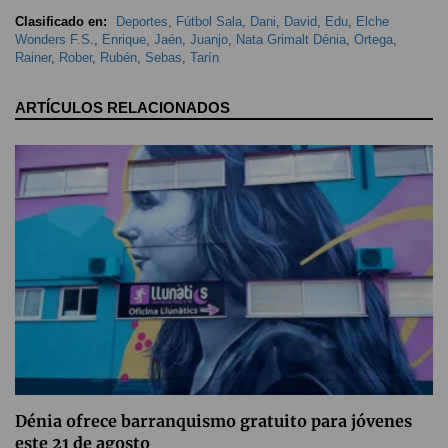
Clasificado en:
Deportes
,
Fútbol Sala
,
Dani
,
David
,
Edu
,
Elche
Wonders F.S.
,
Enrique
,
Jaén
,
Juanjo
,
Nata Grimalt Dénia
,
Ortega
,
Rainer
,
Rober
,
Rubén
,
Sebas
,
Tarín
ARTÍCULOS RELACIONADOS
Dénia ofrece barranquismo gratuito para jóvenes
este 21 de agosto