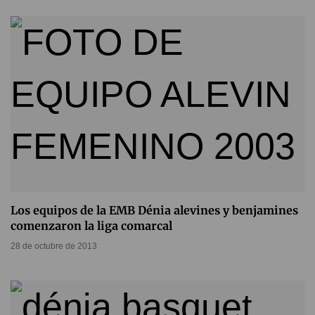
Los equipos de la EMB Dénia alevines y benjamines
comenzaron la liga comarcal
28 de octubre de 2013