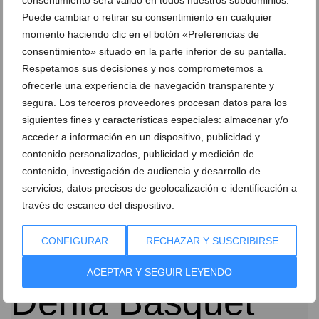
consentimiento será válido en todos nuestros subdominios.
Puede cambiar o retirar su consentimiento en cualquier
momento haciendo clic en el botón «Preferencias de
consentimiento» situado en la parte inferior de su pantalla.
Respetamos sus decisiones y nos comprometemos a
ofrecerle una experiencia de navegación transparente y
La liga local de baloncesto en esta edición supera los
segura. Los terceros proveedores procesan datos para los
400 participantes
siguientes fines y características especiales: almacenar y/o
12 de noviembre de 2014
acceder a información en un dispositivo, publicidad y
contenido personalizados, publicidad y medición de
contenido, investigación de audiencia y desarrollo de
servicios, datos precisos de geolocalización e identificación a
través de escaneo del dispositivo.
CONFIGURAR
RECHAZAR Y SUSCRIBIRSE
ACEPTAR Y SEGUIR LEYENDO