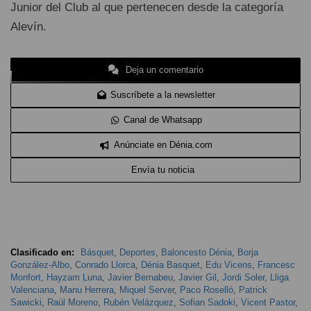
Junior del Club al que pertenecen desde la categoría
Alevín.
Deja un comentario
Suscríbete a la newsletter
Canal de Whatsapp
Anúnciate en Dénia.com
Envía tu noticia
Clasificado en:
Básquet
,
Deportes
,
Baloncesto Dénia
,
Borja
González-Albo
,
Conrado Llorca
,
Dénia Basquet
,
Edu Vicens
,
Francesc
Monfort
,
Hayzam Luna
,
Javier Bernabeu
,
Javier Gil
,
Jordi Soler
,
Lliga
Valenciana
,
Manu Herrera
,
Miquel Server
,
Paco Roselló
,
Patrick
Sawicki
,
Raúl Moreno
,
Rubén Velázquez
,
Sofian Sadoki
,
Vicent Pastor
,