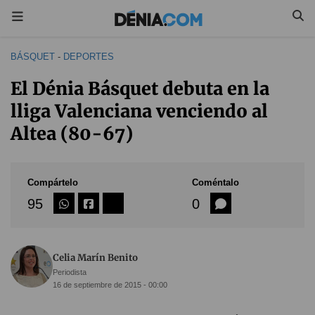
BÁSQUET
-
DEPORTES
El Dénia Básquet debuta en la
lliga Valenciana venciendo al
Altea (80-67)
Compártelo
Coméntalo
95
0
Celia Marín Benito
Periodista
16 de septiembre de 2015 - 00:00