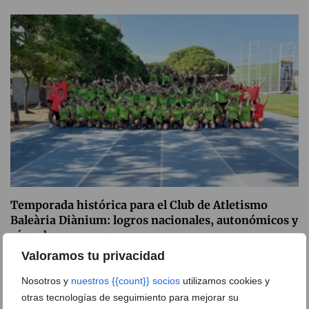
Temporada histórica para el Club de Atletismo
Baleària Diànium: logros nacionales, autonómicos y
récord en su campus
Valoramos tu privacidad
22 de julio de 2026
Nosotros y
nuestros {{count}} socios
utilizamos cookies y
otras tecnologías de seguimiento para mejorar su