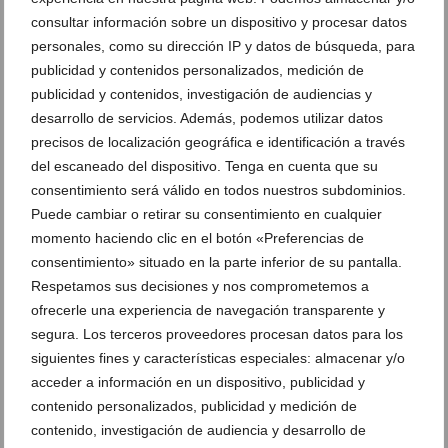
consultar información sobre un dispositivo y procesar datos
personales, como su dirección IP y datos de búsqueda, para
publicidad y contenidos personalizados, medición de
publicidad y contenidos, investigación de audiencias y
desarrollo de servicios. Además, podemos utilizar datos
precisos de localización geográfica e identificación a través
El L`Alfás fue mucho rival para un Dénia Básquet
del escaneado del dispositivo. Tenga en cuenta que su
mermado por las bajas (90-56)
consentimiento será válido en todos nuestros subdominios.
21 de enero de 2014
Puede cambiar o retirar su consentimiento en cualquier
momento haciendo clic en el botón «Preferencias de
consentimiento» situado en la parte inferior de su pantalla.
Respetamos sus decisiones y nos comprometemos a
ofrecerle una experiencia de navegación transparente y
segura. Los terceros proveedores procesan datos para los
siguientes fines y características especiales: almacenar y/o
acceder a información en un dispositivo, publicidad y
contenido personalizados, publicidad y medición de
contenido, investigación de audiencia y desarrollo de