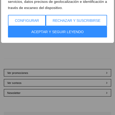
servicios, datos precisos de geolocalización e identificación a
través de escaneo del dispositivo.
CONFIGURAR
RECHAZAR Y SUSCRIBIRSE
El Dénia Básquet Sub 21 cayó ante el CB.Terralfás
tras dos prórrogas (81-74)
ACEPTAR Y SEGUIR LEYENDO
28 de noviembre de 2013
Ver promociones
Ver sorteos
Newsletter