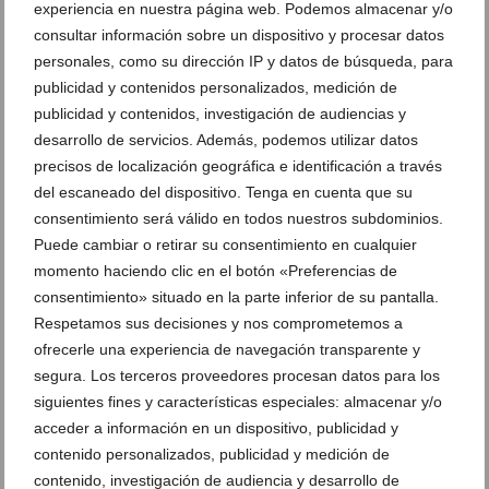
experiencia en nuestra página web. Podemos almacenar y/o
Cuando el gobierno de Dénia lo decidían un niño y
consultar información sobre un dispositivo y procesar datos
el azar: el método de los redolins antes del Corpus
personales, como su dirección IP y datos de búsqueda, para
02 de junio de 2024
publicidad y contenidos personalizados, medición de
publicidad y contenidos, investigación de audiencias y
desarrollo de servicios. Además, podemos utilizar datos
precisos de localización geográfica e identificación a través
del escaneado del dispositivo. Tenga en cuenta que su
consentimiento será válido en todos nuestros subdominios.
Puede cambiar o retirar su consentimiento en cualquier
momento haciendo clic en el botón «Preferencias de
consentimiento» situado en la parte inferior de su pantalla.
Respetamos sus decisiones y nos comprometemos a
ofrecerle una experiencia de navegación transparente y
segura. Los terceros proveedores procesan datos para los
siguientes fines y características especiales: almacenar y/o
acceder a información en un dispositivo, publicidad y
La historia de Els gojos de Sant Antoni: los orígenes
de una centenaria devoción en Dénia
contenido personalizados, publicidad y medición de
contenido, investigación de audiencia y desarrollo de
16 de enero de 2024