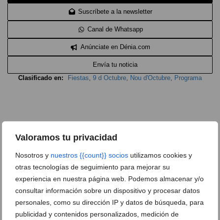
Suscríbete a la newsletter
Canal de Whatsapp
Anúnciate en Dénia.com
Envía tu noticia
Clasificado en:
Fiestas
,
9 d Octubre
,
Nou d'Octubre
,
Programa
Valoramos tu privacidad
ARTÍCULOS RELACIONADOS
Nosotros y
nuestros {{count}} socios
utilizamos cookies y
otras tecnologías de seguimiento para mejorar su
experiencia en nuestra página web. Podemos almacenar y/o
consultar información sobre un dispositivo y procesar datos
personales, como su dirección IP y datos de búsqueda, para
publicidad y contenidos personalizados, medición de