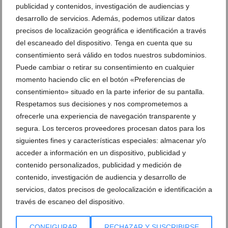
publicidad y contenidos, investigación de audiencias y
desarrollo de servicios. Además, podemos utilizar datos
precisos de localización geográfica e identificación a través
del escaneado del dispositivo. Tenga en cuenta que su
consentimiento será válido en todos nuestros subdominios.
Puede cambiar o retirar su consentimiento en cualquier
momento haciendo clic en el botón «Preferencias de
Las calles de Dénia vuelven a retumbar: así se vivió
consentimiento» situado en la parte inferior de su pantalla.
anoche la primera entraeta de las Fiestas de Moros
Respetamos sus decisiones y nos comprometemos a
y Cristianos
ofrecerle una experiencia de navegación transparente y
05 de agosto de 2026
segura. Los terceros proveedores procesan datos para los
siguientes fines y características especiales: almacenar y/o
acceder a información en un dispositivo, publicidad y
contenido personalizados, publicidad y medición de
contenido, investigación de audiencia y desarrollo de
servicios, datos precisos de geolocalización e identificación a
través de escaneo del dispositivo.
CONFIGURAR
RECHAZAR Y SUSCRIBIRSE