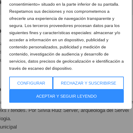
sábado 14 y domingo 15 de octubre
consentimiento» situado en la parte inferior de su pantalla.
Respetamos sus decisiones y nos comprometemos a
ofrecerle una experiencia de navegación transparente y
segura. Los terceros proveedores procesan datos para los
octubre
siguientes fines y características especiales: almacenar y/o
acceder a información en un dispositivo, publicidad y
a, una medina conquerida. 40 anys d'arqueologia de
contenido personalizados, publicidad y medición de
ssu Sentí, directora del Museu Arqueològic de Dénia.
contenido, investigación de audiencia y desarrollo de
unicipal
servicios, datos precisos de geolocalización e identificación a
través de escaneo del dispositivo.
CONFIGURAR
RECHAZAR Y SUSCRIBIRSE
octubre
ACEPTAR Y SEGUIR LEYENDO
a, suport d'un port. Els edificis comercials de la medina i de
exs i tendes
. Por Sílvia Ruiz Server, arqueóloga del Servei
logia.
unicipal