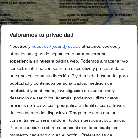
Valoramos tu privacidad
Nosotros y
nuestros {{count}} socios
utilizamos cookies y
Cartel de Les societats conque
otras tecnologías de seguimiento para mejorar su
experiencia en nuestra página web. Podemos almacenar y/o
 un índice con todos los puntos que vamos a tratar.
consultar información sobre un dispositivo y procesar datos
personales, como su dirección IP y datos de búsqueda, para
publicidad y contenidos personalizados, medición de
publicidad y contenidos, investigación de audiencias y
desarrollo de servicios. Además, podemos utilizar datos
 octubre
precisos de localización geográfica e identificación a través
 octubre
del escaneado del dispositivo. Tenga en cuenta que su
consentimiento será válido en todos nuestros subdominios.
e octubre
Puede cambiar o retirar su consentimiento en cualquier
de octubre
momento haciendo clic en el botón «Preferencias de