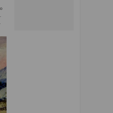
do
.
.