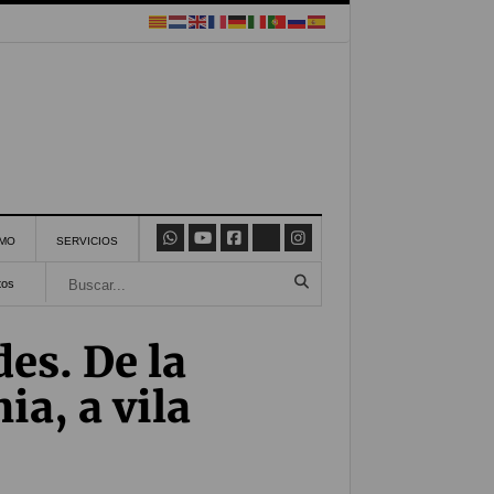
SMO
SERVICIOS
tos
es. De la
a, a vila