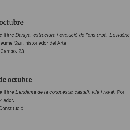
 octubre
e libre
Daniya, estructura i evolució de l'ens urbà. L'evidènc
Jaume Sau, historiador del Arte
 Campo, 23
de octubre
e libre
L'endemà de la conquesta: castell, vila i raval
. Por
riador.
Constitució