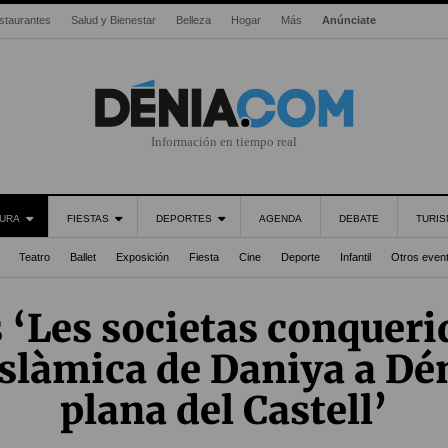
staurantes
Salud y Bienestar
Belleza
Hogar
Más
Anúnciate
Información en tiempo real
URA
FIESTAS
DEPORTES
AGENDA
DEBATE
TURI
Teatro
Ballet
Exposición
Fiesta
Cine
Deporte
Infantil
Otros even
 ‘Les societas conquerid
slàmica de Daniya a Déni
plana del Castell’