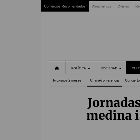
Comercios Recomendados
Alojamientos
Ofertas
Re
POLÍTICA
SOCIEDAD
CULT
Próximos 2 meses
Charla/conferencia
Concierto
Jornadas
medina i