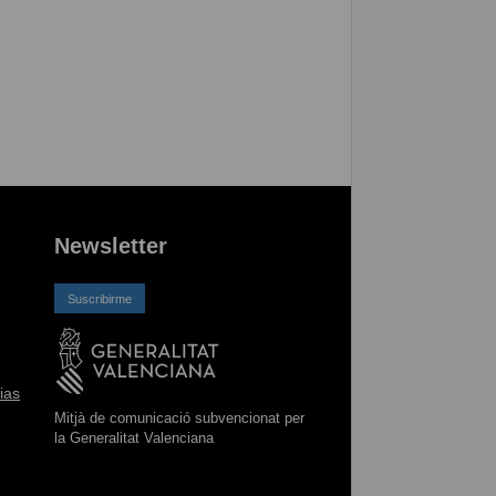
Newsletter
Suscribirme
ias
Mitjà de comunicació subvencionat per
la Generalitat Valenciana