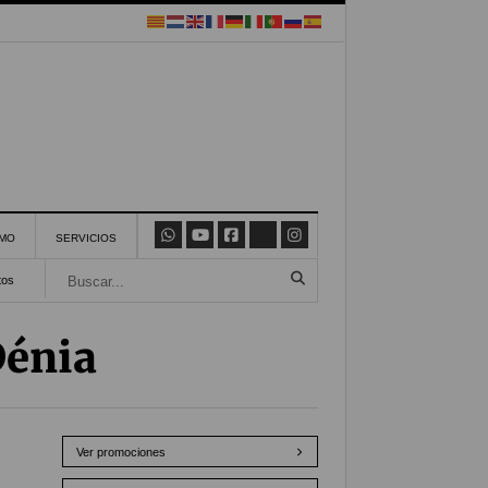
SMO
SERVICIOS
tos
énia
Ver promociones