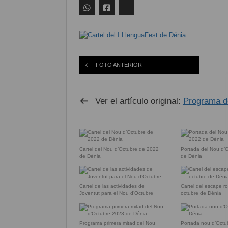
FOTO ANTERIOR
Ver el artículo original:
Programa de
Cartel del Nou d’Octubre de 2022
Portada del Nou d’
de Dénia
de Dénia
Cartel de las actividades de
Cartel del escape r
Joventut para el Nou d’Octubre
octubre de Dénia
Programa primera mitad del Nou
Portada nou d’Octu