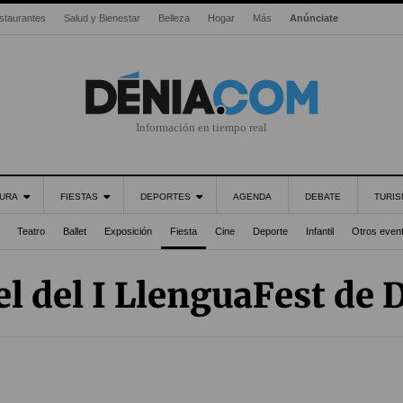
staurantes
Salud y Bienestar
Belleza
Hogar
Más
Anúnciate
Información en tiempo real
URA
FIESTAS
DEPORTES
AGENDA
DEBATE
TURI
Teatro
Ballet
Exposición
Fiesta
Cine
Deporte
Infantil
Otros even
el del I LlenguaFest de D