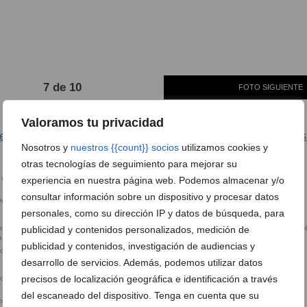
7 de 10
FOTO SIGUIENTE
Valoramos tu privacidad
l 9 d’Octubre de Dénia de 2023: fechas, eventos y horarios
Nosotros y
nuestros {{count}} socios
utilizamos cookies y
otras tecnologías de seguimiento para mejorar su
experiencia en nuestra página web. Podemos almacenar y/o
Dia de la Pilota de Dénia
consultar información sobre un dispositivo y procesar datos
Octubre de 2022
Cartel de Les societats conquerides
personales, como su dirección IP y datos de búsqueda, para
publicidad y contenidos personalizados, medición de
publicidad y contenidos, investigación de audiencias y
oom del 7 de
Cartel del I LlenguaFest de Dénia
Programa segunda mitad Nou
d’Octubre 2023 de Dénia
desarrollo de servicios. Además, podemos utilizar datos
precisos de localización geográfica e identificación a través
del escaneado del dispositivo. Tenga en cuenta que su
bre 2023 de