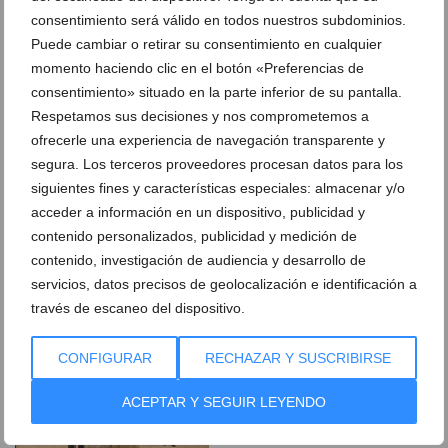
Ubicación falla Oeste
consentimiento será válido en todos nuestros subdominios.
Presentación de los llibrets de la falla
Oeste
Puede cambiar o retirar su consentimiento en cualquier
momento haciendo clic en el botón «Preferencias de
consentimiento» situado en la parte inferior de su pantalla.
Los cargos de la Oeste celebran su
Entrega de premios a la falla Oeste en
premio de 2022
2022
Respetamos sus decisiones y nos comprometemos a
ofrecerle una experiencia de navegación transparente y
segura. Los terceros proveedores procesan datos para los
Monumento infantil de la falla Oeste de
Monumento de la falla Oeste de 2022 de
día de 2022
día
siguientes fines y características especiales: almacenar y/o
acceder a información en un dispositivo, publicidad y
contenido personalizados, publicidad y medición de
Monumento infantil de la falla Oeste de
Monumento de la falla Oeste de 2022 de
2022 de noche
noche
contenido, investigación de audiencia y desarrollo de
servicios, datos precisos de geolocalización e identificación a
través de escaneo del dispositivo.
Nit d’Albades de 2022 en la falla Oeste
Falleros de la Oeste durante la Nit
d’Albades de 2022
CONFIGURAR
RECHAZAR Y SUSCRIBIRSE
Los cargos infantiles de la Oeste de 2022
ACEPTAR Y SEGUIR LEYENDO
celebran su premio