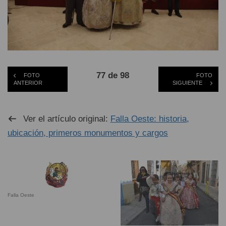
77 de 98
FOTO
FOTO
ANTERIOR
SIGUIENTE
Ver el artículo original:
Falla Oeste: historia,
ubicación, primeros monumentos y cargos
Falla Oeste