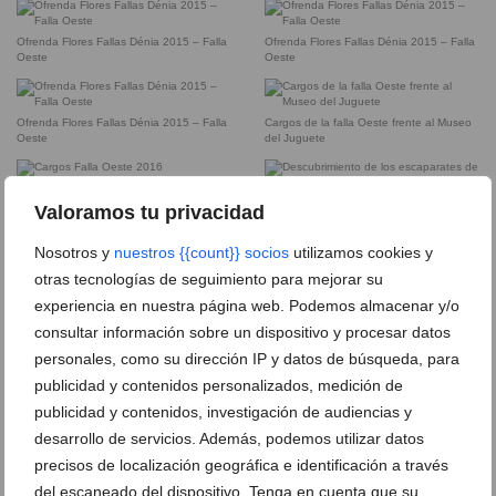
Ofrenda Flores Fallas Dénia 2015 – Falla
Ofrenda Flores Fallas Dénia 2015 – Falla
Oeste
Oeste
Ofrenda Flores Fallas Dénia 2015 – Falla
Cargos de la falla Oeste frente al Museo
Oeste
del Juguete
Cargos Falla Oeste 2016
Descubrimiento de los escaparates de la
Valoramos tu privacidad
falla Oeste
Nosotros y
nuestros {{count}} socios
utilizamos cookies y
Falla Infantil Oeste 2015
Falla Oeste
otras tecnologías de seguimiento para mejorar su
experiencia en nuestra página web. Podemos almacenar y/o
Falla Oeste 2014
Falla Oeste 2015
consultar información sobre un dispositivo y procesar datos
personales, como su dirección IP y datos de búsqueda, para
Falla Oeste infantil 2014
Falleras Mayores de la falla Oeste
publicidad y contenidos personalizados, medición de
publicidad y contenidos, investigación de audiencias y
Leyre Ivars – Falla Oeste
desarrollo de servicios. Además, podemos utilizar datos
Mención 2016 de la Falla Oeste a Leo
Molina
precisos de localización geográfica e identificación a través
del escaneado del dispositivo. Tenga en cuenta que su