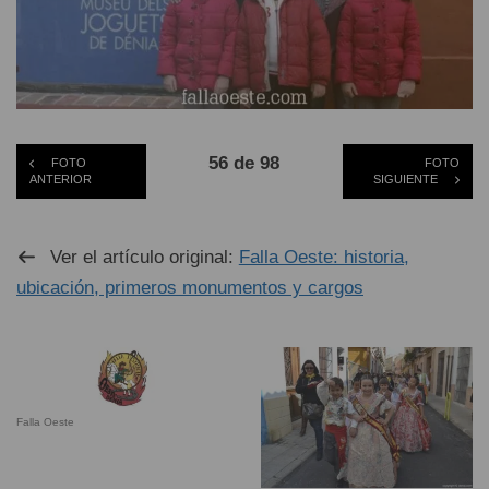
56 de 98
FOTO
FOTO
ANTERIOR
SIGUIENTE
Ver el artículo original:
Falla Oeste: historia,
ubicación, primeros monumentos y cargos
Falla Oeste