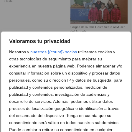
Oeste
Cargos de la falla Oeste frente al Museo
del Juguete
Valoramos tu privacidad
Cargos Falla Oeste 2016
Descubrimiento de los escaparates de la
Nosotros y
nuestros {{count}} socios
utilizamos cookies y
falla Oeste
otras tecnologías de seguimiento para mejorar su
experiencia en nuestra página web. Podemos almacenar y/o
Falla Infantil Oeste 2015
Falla Oeste
consultar información sobre un dispositivo y procesar datos
personales, como su dirección IP y datos de búsqueda, para
Falla Oeste 2014
Falla Oeste 2015
publicidad y contenidos personalizados, medición de
publicidad y contenidos, investigación de audiencias y
Falla Oeste infantil 2014
Falleras Mayores de la falla Oeste
desarrollo de servicios. Además, podemos utilizar datos
precisos de localización geográfica e identificación a través
Leyre Ivars – Falla Oeste
Mención 2016 de la Falla Oeste a Leo
del escaneado del dispositivo. Tenga en cuenta que su
Molina
consentimiento será válido en todos nuestros subdominios.
Puede cambiar o retirar su consentimiento en cualquier
Ubicación falla Oeste