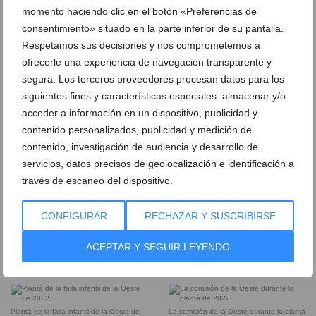
Presentación de los llibrets de la falla
momento haciendo clic en el botón «Preferencias de
Oeste
consentimiento» situado en la parte inferior de su pantalla.
Respetamos sus decisiones y nos comprometemos a
Los cargos de la Oeste celebran su
Entrega de premios a la falla Oeste en
ofrecerle una experiencia de navegación transparente y
premio de 2022
2022
segura. Los terceros proveedores procesan datos para los
siguientes fines y características especiales: almacenar y/o
Monumento infantil de la falla Oeste de
Monumento de la falla Oeste de 2022 de
acceder a información en un dispositivo, publicidad y
día de 2022
día
contenido personalizados, publicidad y medición de
contenido, investigación de audiencia y desarrollo de
Monumento infantil de la falla Oeste de
Monumento de la falla Oeste de 2022 de
servicios, datos precisos de geolocalización e identificación a
2022 de noche
noche
través de escaneo del dispositivo.
Nit d’Albades de 2022 en la falla Oeste
Falleros de la Oeste durante la Nit
CONFIGURAR
RECHAZAR Y SUSCRIBIRSE
d’Albades de 2022
ACEPTAR Y SEGUIR LEYENDO
Entrega de premios infantiles a la falla
Los cargos infantiles de la Oeste de 2022
Oeste de 2022
celebran su premio
Plantà de la falla infantil de la Oeste de
La comisión de la Oeste durante la plantà