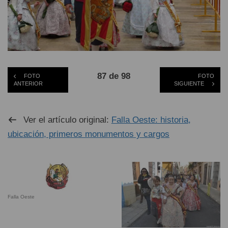
87 de 98
FOTO
FOTO
ANTERIOR
SIGUIENTE
Ver el artículo original:
Falla Oeste: historia,
ubicación, primeros monumentos y cargos
Falla Oeste