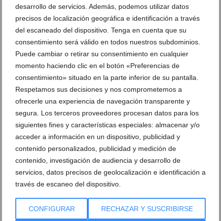
desarrollo de servicios. Además, podemos utilizar datos
Los cargos de la Oeste celebran su
Entrega de premios a la falla Oeste en
precisos de localización geográfica e identificación a través
premio de 2022
2022
del escaneado del dispositivo. Tenga en cuenta que su
consentimiento será válido en todos nuestros subdominios.
Monumento infantil de la falla Oeste de
Monumento de la falla Oeste de 2022 de
Puede cambiar o retirar su consentimiento en cualquier
día de 2022
día
momento haciendo clic en el botón «Preferencias de
consentimiento» situado en la parte inferior de su pantalla.
Monumento infantil de la falla Oeste de
Monumento de la falla Oeste de 2022 de
Respetamos sus decisiones y nos comprometemos a
2022 de noche
noche
ofrecerle una experiencia de navegación transparente y
segura. Los terceros proveedores procesan datos para los
Nit d’Albades de 2022 en la falla Oeste
Falleros de la Oeste durante la Nit
siguientes fines y características especiales: almacenar y/o
d’Albades de 2022
acceder a información en un dispositivo, publicidad y
contenido personalizados, publicidad y medición de
Entrega de premios infantiles a la falla
Los cargos infantiles de la Oeste de 2022
contenido, investigación de audiencia y desarrollo de
Oeste de 2022
celebran su premio
servicios, datos precisos de geolocalización e identificación a
través de escaneo del dispositivo.
Plantà de la falla infantil de la Oeste de
La comisión de la Oeste durante la plantà
2022
de 2022
CONFIGURAR
RECHAZAR Y SUSCRIBIRSE