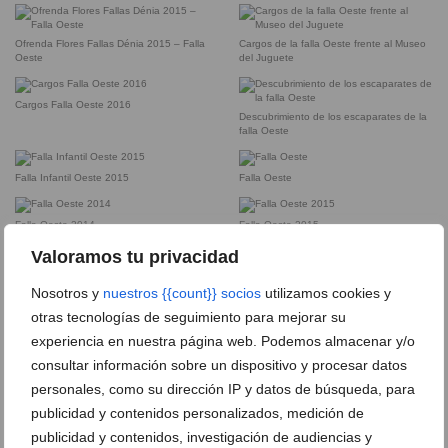
Ofrenda Flores Fallas Dénia 2015 – Falla
Cargos de la falla Oeste frente al Museo
Oeste
del Juguete
Cargos Falla Oeste 2016
Descubrimiento de los escaparates de la
falla Oeste
Falla Infantil Oeste 2015
Falla Oeste
Falla Oeste 2014
Falla Oeste 2015
Valoramos tu privacidad
Falla Oeste infantil 2014
Falleras Mayores de la falla Oeste
Nosotros y
nuestros {{count}} socios
utilizamos cookies y
otras tecnologías de seguimiento para mejorar su
Leyre Ivars – Falla Oeste
Mención 2016 de la Falla Oeste a Leo
experiencia en nuestra página web. Podemos almacenar y/o
Molina
consultar información sobre un dispositivo y procesar datos
personales, como su dirección IP y datos de búsqueda, para
Ubicación falla Oeste
Presentación de los llibrets de la falla
publicidad y contenidos personalizados, medición de
Oeste
publicidad y contenidos, investigación de audiencias y