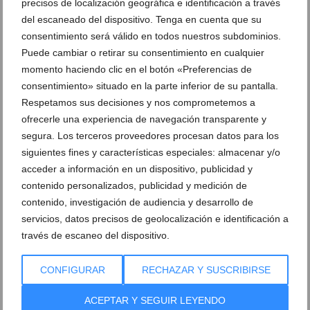
precisos de localización geográfica e identificación a través
del escaneado del dispositivo. Tenga en cuenta que su
consentimiento será válido en todos nuestros subdominios.
Monumento infantil de la falla Oeste de
Monumento de la falla Oeste de 2022 de
2022 de noche
noche
Puede cambiar o retirar su consentimiento en cualquier
momento haciendo clic en el botón «Preferencias de
consentimiento» situado en la parte inferior de su pantalla.
Nit d’Albades de 2022 en la falla Oeste
Falleros de la Oeste durante la Nit
d’Albades de 2022
Respetamos sus decisiones y nos comprometemos a
ofrecerle una experiencia de navegación transparente y
segura. Los terceros proveedores procesan datos para los
Entrega de premios infantiles a la falla
Los cargos infantiles de la Oeste de 2022
Oeste de 2022
celebran su premio
siguientes fines y características especiales: almacenar y/o
acceder a información en un dispositivo, publicidad y
contenido personalizados, publicidad y medición de
Plantà de la falla infantil de la Oeste de
La comisión de la Oeste durante la plantà
2022
de 2022
contenido, investigación de audiencia y desarrollo de
servicios, datos precisos de geolocalización e identificación a
Falleros de la Oeste durante la plantà
través de escaneo del dispositivo.
Comisión de la Oeste durante la plantà
CONFIGURAR
RECHAZAR Y SUSCRIBIRSE
Plantà del monumento de la falla Oeste
en 2022
ACEPTAR Y SEGUIR LEYENDO