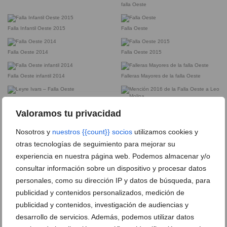
falla Oeste
Falla Infantil Oeste 2015
Falla Oeste
Falla Oeste 2014
Falla Oeste 2015
Falla Oeste infantil 2014
Falleras Mayores de la falla Oeste
Leyre Ivars – Falla Oeste
Mención 2016 de la Falla Oeste a Leo
Valoramos tu privacidad
Molina
Nosotros y
nuestros {{count}} socios
utilizamos cookies y
Ubicación falla Oeste
otras tecnologías de seguimiento para mejorar su
Presentación de los llibrets de la falla
Oeste
experiencia en nuestra página web. Podemos almacenar y/o
consultar información sobre un dispositivo y procesar datos
personales, como su dirección IP y datos de búsqueda, para
Los cargos de la Oeste celebran su
Entrega de premios a la falla Oeste en
premio de 2022
2022
publicidad y contenidos personalizados, medición de
publicidad y contenidos, investigación de audiencias y
desarrollo de servicios. Además, podemos utilizar datos
Monumento infantil de la falla Oeste de
Monumento de la falla Oeste de 2022 de
día de 2022
día