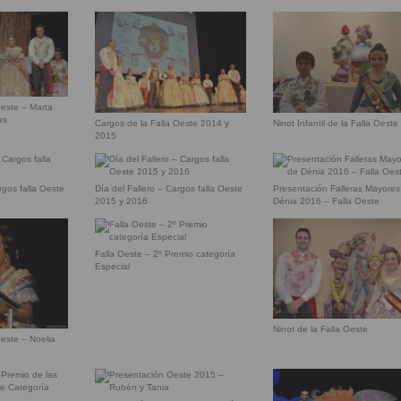
Oeste – Marta
as
Cargos de la Falla Oeste 2014 y
Ninot Infantil de la Falla Oeste
2015
rgos falla Oeste
Día del Fallero – Cargos falla Oeste
Presentación Falleras Mayores
2015 y 2016
Dénia 2016 – Falla Oeste
Falla Oeste – 2º Premio categoría
Especial
Ninot de la Falla Oeste
Oeste – Noelia