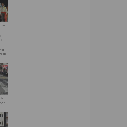
16 –
inot
Oeste
nia
eyre