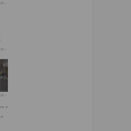
015 –
015 –
015 –
 al