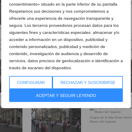
Ofrenda Flores Fallas Dénia 2015 –
Ofrenda Flores Fallas Dénia 2
consentimiento» situado en la parte inferior de su pantalla.
Falla Oeste
Falla Oeste
Respetamos sus decisiones y nos comprometemos a
ofrecerle una experiencia de navegación transparente y
segura. Los terceros proveedores procesan datos para los
as Dénia 2015 –
siguientes fines y características especiales: almacenar y/o
acceder a información en un dispositivo, publicidad y
contenido personalizados, publicidad y medición de
Fallas Dénia
157 Ofrenda Flores Fallas Dénia
Ofrenda Flores Fallas Dénia 2
contenido, investigación de audiencia y desarrollo de
2015 – Falla Oeste
Falla Oeste
servicios, datos precisos de geolocalización e identificación a
través de escaneo del dispositivo.
CONFIGURAR
RECHAZAR Y SUSCRIBIRSE
ACEPTAR Y SEGUIR LEYENDO
as Dénia 2015 –
Ofrenda Flores Fallas Dénia 2015 –
Ofrenda Flores Fallas Dénia 2
Falla Oeste
Falla Oeste
Cargos de la falla Oeste frente
Museo del Juguete