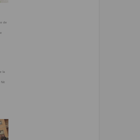
de
 Nit