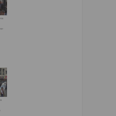
nia
ia