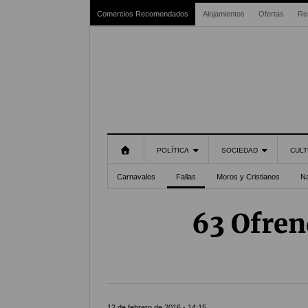
Comercios Recomendados
Alojamientos
Ofertas
Re
POLÍTICA
SOCIEDAD
CULT
Carnavales
Fallas
Moros y Cristianos
N
63 Ofren
12 de febrero de 2016 - 14:15