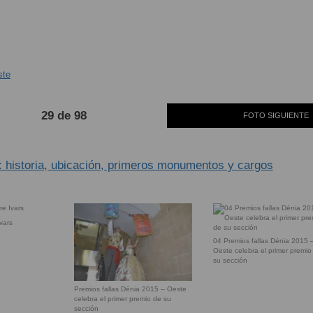
29 de 98
FOTO SIGUIENTE
: historia, ubicación, primeros monumentos y cargos
vars
04 Premios fallas Dénia 2015 
Oeste celebra el primer premio
su sección
Premios fallas Dénia 2015 – Oeste
celebra el primer premio de su
sección