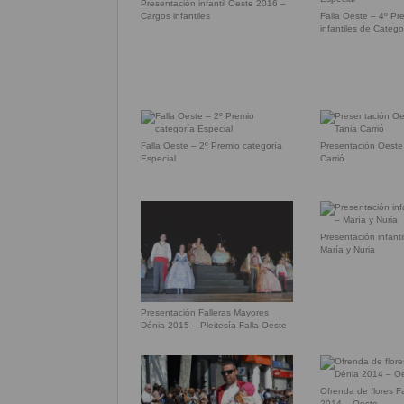
Presentación infantil Oeste 2016 –
Cargos infantiles
Falla Oeste – 4º Pre
infantiles de Catego
Falla Oeste – 2º Premio categoría
Presentación Oeste
Especial
Carrió
Presentación infant
María y Nuria
Presentación Falleras Mayores
Dénia 2015 – Pleitesía Falla Oeste
Ofrenda de flores F
2014 – Oeste