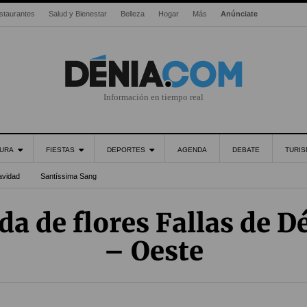
staurantes
Salud y Bienestar
Belleza
Hogar
Más
Anúnciate
Información en tiempo real
URA
FIESTAS
DEPORTES
AGENDA
DEBATE
TURI
avidad
Santíssima Sang
da de flores Fallas de D
– Oeste