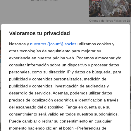
Ofrenda de flores Fallas de Dé
2014 – Oeste
Valoramos tu privacidad
Carrozas Dénia 2015 – Primer
Nosotros y
nuestros {{count}} socios
utilizamos cookies y
premio Falla Oeste
otras tecnologías de seguimiento para mejorar su
experiencia en nuestra página web. Podemos almacenar y/o
consultar información sobre un dispositivo y procesar datos
2013 – Falla
Carrozas de Dénia 2013 – Falla
o
Oeste primer premio
personales, como su dirección IP y datos de búsqueda, para
publicidad y contenidos personalizados, medición de
publicidad y contenidos, investigación de audiencias y
Fallas Dénia
149 Ofrenda Flores Fallas Dénia
2015 – Falla Oeste
desarrollo de servicios. Además, podemos utilizar datos
precisos de localización geográfica e identificación a través
del escaneado del dispositivo. Tenga en cuenta que su
150 Ofrenda Flores Fallas Dén
consentimiento será válido en todos nuestros subdominios.
2015 – Falla Oeste
Puede cambiar o retirar su consentimiento en cualquier
momento haciendo clic en el botón «Preferencias de