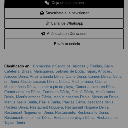
Deja un comentario
Suscríbete a la newsletter
Canal de Whatsapp
Anúnciate en Dénia.com
Envía tu noticia
Clasificado en:
Comercios y Servicios
,
Arroces y Paellas
,
Bar y
Cafetería
,
Brasa
,
Marisquería
,
Salones de Boda
,
Tapas
,
Arroces
,
Arroces Dénia
,
Arroz a banda Dénia
,
Carne Dénia
,
Carnes Dénia
,
Cenar
en Dénia
,
Cocas caseras Dénia
,
Cocina Mediterránea
,
Cocina
Mediterránea Dénia
,
comer a pie de playa
,
Comer arroces en Dénia
,
Comer arroz en Dénia
,
Comer en Dénia
,
Fideuà Dénia
,
Menú tapas
Dénia
,
Menús arroces Dénia
,
Menús caseros Dénia
,
Menús en Dénia
,
Menús paella Dénia
,
Paella Dénia
,
Paellas Dénia
,
pescados denia
,
Postres Dénia
,
Restaurant Noguera
,
Restaurant Noguera Dénia
,
Restaurant Noguera en Dénia
,
Restaurante
,
Restaurante Dénia
,
Restaurante en el mar Dénia
,
Restaurante playa Dénia
,
Restaurantes
,
Tapas Dénia