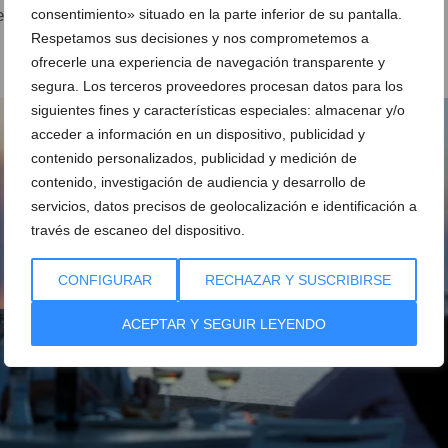
consentimiento» situado en la parte inferior de su pantalla.
es destacan la
tranquilidad y belleza del lugar
, ideal para
Respetamos sus decisiones y nos comprometemos a
 energías.
ofrecerle una experiencia de navegación transparente y
segura. Los terceros proveedores procesan datos para los
siguientes fines y características especiales: almacenar y/o
acceder a información en un dispositivo, publicidad y
contenido personalizados, publicidad y medición de
contenido, investigación de audiencia y desarrollo de
servicios, datos precisos de geolocalización e identificación a
través de escaneo del dispositivo.
CONFIGURAR
RECHAZAR Y SUSCRIBIRSE
ACEPTAR Y SEGUIR LEYENDO