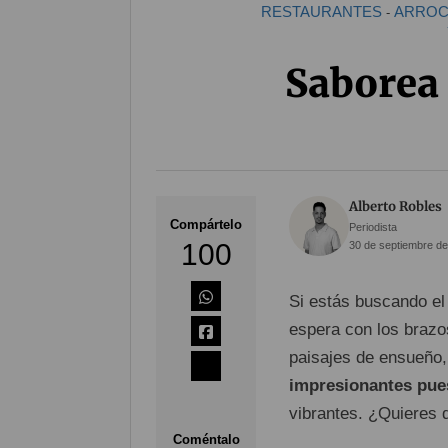
RESTAURANTES
ARROC
-
Saborea 
Alberto Robles
Compártelo
Periodista
100
30 de septiembre de
Si estás buscando el
espera con los brazo
paisajes de ensueño
impresionantes pue
vibrantes. ¿Quieres d
Coméntalo