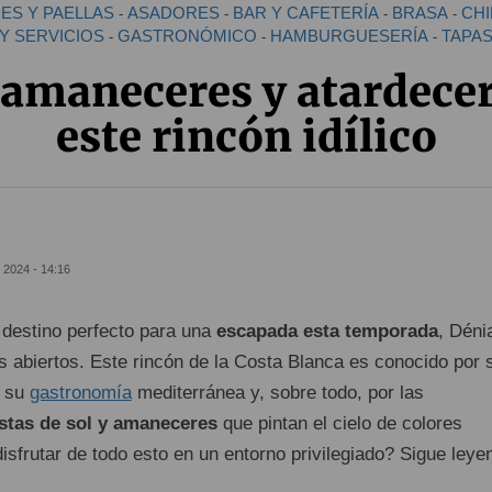
ES Y PAELLAS
ASADORES
BAR Y CAFETERÍA
BRASA
CHI
-
-
-
-
Y SERVICIOS
GASTRONÓMICO
HAMBURGUESERÍA
TAPA
-
-
-
amaneceres y atardece
este rincón idílico
 2024 - 14:16
 destino perfecto para una
escapada esta temporada
, Déni
s abiertos. Este rincón de la Costa Blanca es conocido por 
, su
gastronomía
mediterránea y, sobre todo, por las
stas de sol y amaneceres
que pintan el cielo de colores
isfrutar de todo esto en un entorno privilegiado? Sigue leye