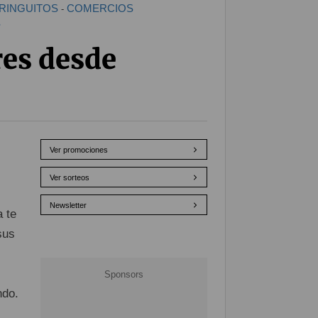
RINGUITOS
COMERCIOS
-
S
res desde
Ver promociones
Ver sorteos
Newsletter
a te
sus
ndo.