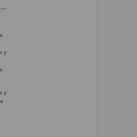
guera
us
s y
a
s y
de