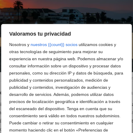
Valoramos tu privacidad
Nosotros y
nuestros {{count}} socios
utilizamos cookies y
otras tecnologías de seguimiento para mejorar su
experiencia en nuestra página web. Podemos almacenar y/o
consultar información sobre un dispositivo y procesar datos
personales, como su dirección IP y datos de búsqueda, para
El encantador amanecer en 
publicidad y contenidos personalizados, medición de
publicidad y contenidos, investigación de audiencias y
es y las puestas de sol desde el Restaurant Noguera
desarrollo de servicios. Además, podemos utilizar datos
precisos de localización geográfica e identificación a través
al a este restaurante? Su
ubicación privilegiada
frente a l
del escaneado del dispositivo. Tenga en cuenta que su
ontemplar los momentos más mágicos del día. Ya sea que es
consentimiento será válido en todos nuestros subdominios.
é matutino o de una copa de vino al atardecer, el Restaurant
Puede cambiar o retirar su consentimiento en cualquier
experiencia visual
que va más allá de lo habitual. Los
momento haciendo clic en el botón «Preferencias de