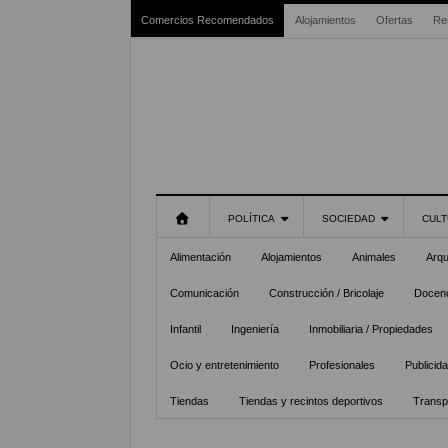
Comercios Recomendados
Alojamientos
Ofertas
Re
POLÍTICA
SOCIEDAD
CULT
Alimentación
Alojamientos
Animales
Arqu
Comunicación
Construcción / Bricolaje
Docenc
Infantil
Ingeniería
Inmobiliaria / Propiedades
Ocio y entretenimiento
Profesionales
Publicid
Tiendas
Tiendas y recintos deportivos
Transp