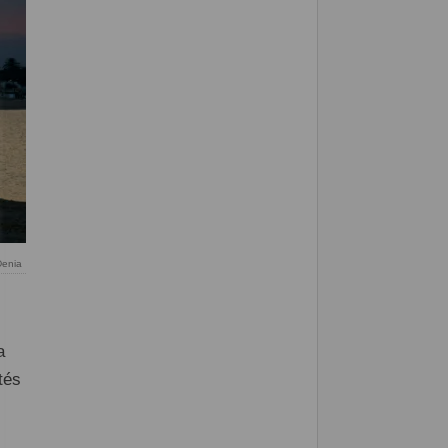
Denia
a
tés