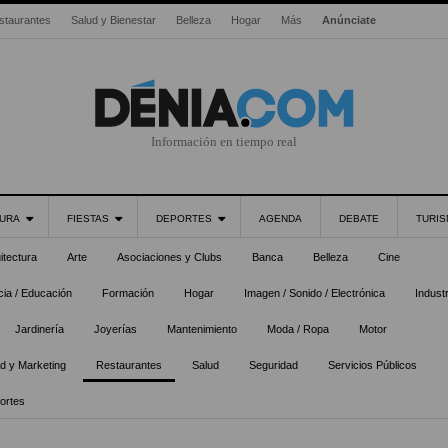
staurantes
Salud y Bienestar
Belleza
Hogar
Más
Anúnciate
Información en tiempo real
URA
FIESTAS
DEPORTES
AGENDA
DEBATE
TURI
itectura
Arte
Asociaciones y Clubs
Banca
Belleza
Cine
ia / Educación
Formación
Hogar
Imagen / Sonido / Electrónica
Industr
Jardinería
Joyerías
Mantenimiento
Moda / Ropa
Motor
ad y Marketing
Restaurantes
Salud
Seguridad
Servicios Públicos
ortes