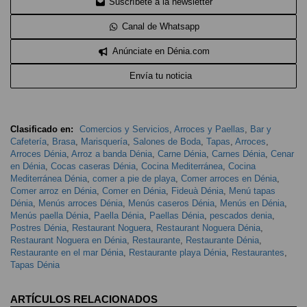
Suscríbete a la newsletter
Canal de Whatsapp
Anúnciate en Dénia.com
Envía tu noticia
Clasificado en:
Comercios y Servicios
,
Arroces y Paellas
,
Bar y
Cafetería
,
Brasa
,
Marisquería
,
Salones de Boda
,
Tapas
,
Arroces
,
Arroces Dénia
,
Arroz a banda Dénia
,
Carne Dénia
,
Carnes Dénia
,
Cenar
en Dénia
,
Cocas caseras Dénia
,
Cocina Mediterránea
,
Cocina
Mediterránea Dénia
,
comer a pie de playa
,
Comer arroces en Dénia
,
Comer arroz en Dénia
,
Comer en Dénia
,
Fideuà Dénia
,
Menú tapas
Dénia
,
Menús arroces Dénia
,
Menús caseros Dénia
,
Menús en Dénia
,
Menús paella Dénia
,
Paella Dénia
,
Paellas Dénia
,
pescados denia
,
Postres Dénia
,
Restaurant Noguera
,
Restaurant Noguera Dénia
,
Restaurant Noguera en Dénia
,
Restaurante
,
Restaurante Dénia
,
Restaurante en el mar Dénia
,
Restaurante playa Dénia
,
Restaurantes
,
Tapas Dénia
ARTÍCULOS RELACIONADOS