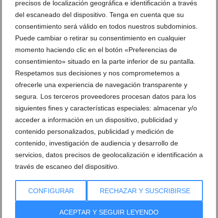
precisos de localización geográfica e identificación a través
del escaneado del dispositivo. Tenga en cuenta que su
Puerto de Dénia - El Portet
consentimiento será válido en todos nuestros subdominios.
Puerto de Dénia - Balearia Port
Puede cambiar o retirar su consentimiento en cualquier
momento haciendo clic en el botón «Preferencias de
consentimiento» situado en la parte inferior de su pantalla.
Respetamos sus decisiones y nos comprometemos a
Puerto de Dénia - Estatua de Cronos
Puerto de Dénia - Estación marítima
ofrecerle una experiencia de navegación transparente y
segura. Los terceros proveedores procesan datos para los
siguientes fines y características especiales: almacenar y/o
acceder a información en un dispositivo, publicidad y
Puerto de Dénia - Agua
contenido personalizados, publicidad y medición de
Puerto de Dénia - Estación marítima
contenido, investigación de audiencia y desarrollo de
servicios, datos precisos de geolocalización e identificación a
través de escaneo del dispositivo.
Puerto de Dénia - Estación marítima
Puerto de Dénia - Zona ajardinada
CONFIGURAR
RECHAZAR Y SUSCRIBIRSE
ACEPTAR Y SEGUIR LEYENDO