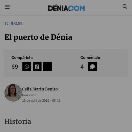
TURISMO
El puerto de Dénia
Compártelo
Coméntalo
69
4
Celia Marín Benito
Periodista
18 de abril de 2016 - 08:41
Historia