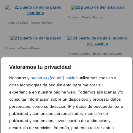
Puerto de Dénia - Bancos
Puerto de Dénia - Paseo marítimo
Puerto de Dénia - Paseo
Puerto de Dénia - El Montgó y el castillo
Valoramos tu privacidad
Nosotros y
nuestros {{count}} socios
utilizamos cookies y
Puerto de Dénia - Sounder
otras tecnologías de seguimiento para mejorar su
Puerto de Dénia - El castillo desde el
puerto
experiencia en nuestra página web. Podemos almacenar y/o
consultar información sobre un dispositivo y procesar datos
personales, como su dirección IP y datos de búsqueda, para
publicidad y contenidos personalizados, medición de
Puerto de Dénia - El Portet
Puerto de Dénia - El castillo desde Zensa
publicidad y contenidos, investigación de audiencias y
desarrollo de servicios. Además, podemos utilizar datos