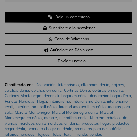
Deja un comentario
Suscríbete a la newsletter
Canal de Whatsapp
Anúnciate en Dénia.com
Envía tu noticia
Clasificado en:
Decoración
,
Interiorismo
,
alfombras denia
,
cojines
,
colchas dénia
,
colchas en dénia
,
Cortinas Denia
,
cortinas en dénia
,
Cortinas Montenegro
,
decora tu hogar en dénia
,
decoración hogar dénia
,
Fundas Nórdicas
,
Hogar
,
interiorismo
,
Interiorismo Dénia
,
interiorismo
textil
,
interiorismo textil dénia
,
interiorismo textil en dénia
,
mantas para
sofá
,
Marcial Montenegro
,
Marcial Montenegro dénia
,
Marcial
Montenegro en dénia
,
menaje
,
microfibra denia
,
Nicoleta
,
nórdicos de
plumas
,
nórdicos dénia
,
nórdicos en dénia
,
productos hogar
,
productos
hogar dénia
,
productos hogar en dénia
,
productos para casa dénia
,
rellenos nórdicos
,
Tejidos
,
Telas
,
textil
,
Tienda
,
tiendas