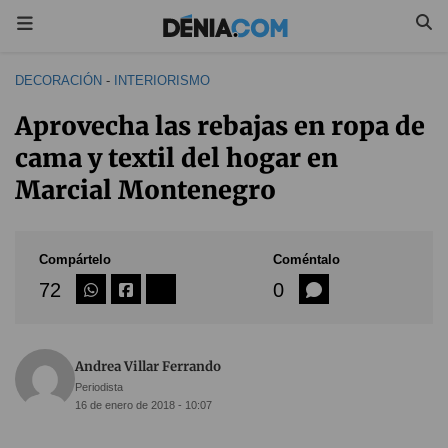
DECORACIÓN
-
INTERIORISMO
Aprovecha las rebajas en ropa de
cama y textil del hogar en
Marcial Montenegro
Compártelo
Coméntalo
72
0
Andrea Villar Ferrando
Periodista
16 de enero de 2018 - 10:07