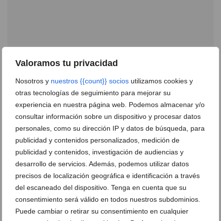
Todos los ingredientes que necesitas para hacer un
Valoramos tu privacidad
riquísimo sushi los encontrarás en Puga
Nosotros y
nuestros {{count}} socios
utilizamos cookies y
Cash&Carry
otras tecnologías de seguimiento para mejorar su
04 de octubre de 2018
experiencia en nuestra página web. Podemos almacenar y/o
consultar información sobre un dispositivo y procesar datos
Puga Cash&Carry
personales, como su dirección IP y datos de búsqueda, para
publicidad y contenidos personalizados, medición de
07 de marzo de 2018
publicidad y contenidos, investigación de audiencias y
desarrollo de servicios. Además, podemos utilizar datos
precisos de localización geográfica e identificación a través
del escaneado del dispositivo. Tenga en cuenta que su
consentimiento será válido en todos nuestros subdominios.
Puede cambiar o retirar su consentimiento en cualquier