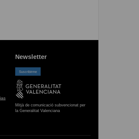
Newsletter
Suscribirme
ias
Mitjà de comunicació subvencionat per
la Generalitat Valenciana