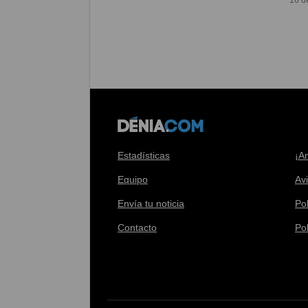
16 d
Estadísticas
¡A
Equipo
Av
Envía tu noticia
Pol
Contacto
Po