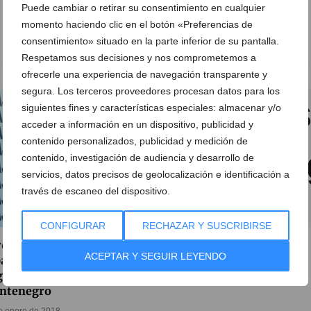
Puede cambiar o retirar su consentimiento en cualquier
momento haciendo clic en el botón «Preferencias de
consentimiento» situado en la parte inferior de su pantalla.
Respetamos sus decisiones y nos comprometemos a
ofrecerle una experiencia de navegación transparente y
segura. Los terceros proveedores procesan datos para los
siguientes fines y características especiales: almacenar y/o
acceder a información en un dispositivo, publicidad y
contenido personalizados, publicidad y medición de
contenido, investigación de audiencia y desarrollo de
servicios, datos precisos de geolocalización e identificación a
través de escaneo del dispositivo.
CONFIGURAR
RECHAZAR Y SUSCRIBIRSE
ovecha las rebajas en
Marcial Montenegro
ACEPTAR Y SEGUIR LEYENDO
a de cama y textil del
21 de noviembre de 2012
ar en Marcial
ntenegro