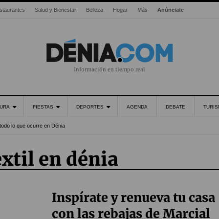
staurantes
Salud y Bienestar
Belleza
Hogar
Más
Anúnciate
Información en tiempo real
URA
FIESTAS
DEPORTES
AGENDA
DEBATE
TURI
todo lo que ocurre en Dénia
extil en dénia
Inspírate y renueva tu casa
con las rebajas de Marcial