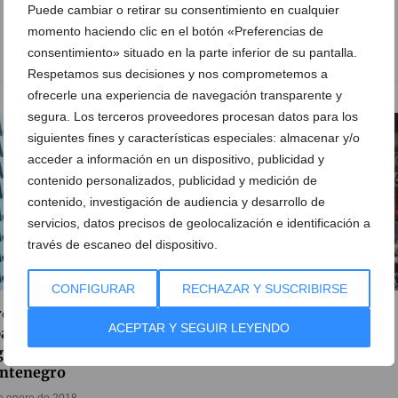
Puede cambiar o retirar su consentimiento en cualquier
momento haciendo clic en el botón «Preferencias de
consentimiento» situado en la parte inferior de su pantalla.
Respetamos sus decisiones y nos comprometemos a
ofrecerle una experiencia de navegación transparente y
segura. Los terceros proveedores procesan datos para los
siguientes fines y características especiales: almacenar y/o
acceder a información en un dispositivo, publicidad y
contenido personalizados, publicidad y medición de
contenido, investigación de audiencia y desarrollo de
servicios, datos precisos de geolocalización e identificación a
través de escaneo del dispositivo.
CONFIGURAR
RECHAZAR Y SUSCRIBIRSE
ovecha las rebajas en
Marcial Montenegro
ACEPTAR Y SEGUIR LEYENDO
a de cama y textil del
21 de noviembre de 2012
ar en Marcial
ntenegro