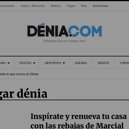
staurantes
Salud y Bienestar
Belleza
Hogar
Más
Anúnciate
Información en tiempo real
URA
FIESTAS
DEPORTES
AGENDA
DEBATE
TURI
todo lo que ocurre en Dénia
gar dénia
Inspírate y renueva tu casa
con las rebajas de Marcial