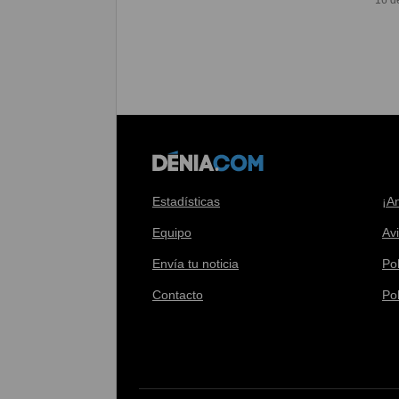
16 d
Estadísticas
¡A
Equipo
Av
Envía tu noticia
Pol
Contacto
Po