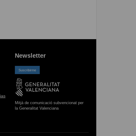
Newsletter
Suscribirme
ias
Mitjà de comunicació subvencionat per
la Generalitat Valenciana