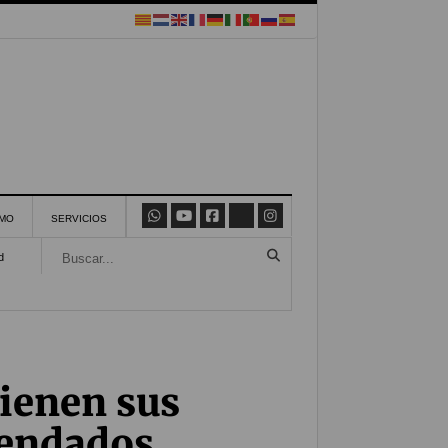
SMO
SERVICIOS
d
ienen sus
mendados