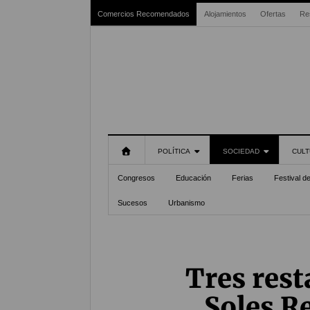
Comercios Recomendados
Alojamientos
Ofertas
Re
POLÍTICA
SOCIEDAD
CULT
Congresos
Educación
Ferias
Festival d
Sucesos
Urbanismo
Tres res
Soles R