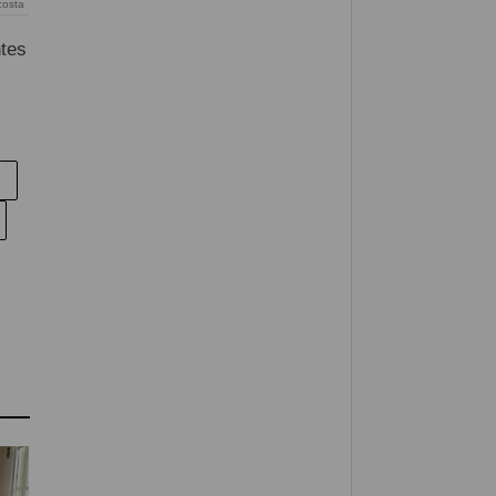
costa
ntes