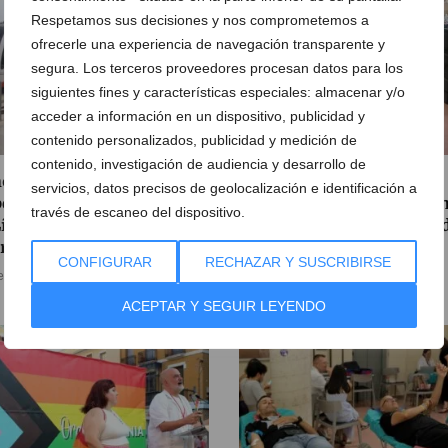
Respetamos sus decisiones y nos comprometemos a
ofrecerle una experiencia de navegación transparente y
segura. Los terceros proveedores procesan datos para los
siguientes fines y características especiales: almacenar y/o
acceder a información en un dispositivo, publicidad y
contenido personalizados, publicidad y medición de
contenido, investigación de audiencia y desarrollo de
ovación contra el calor:
Dénia renueva su
servicios, datos precisos de geolocalización e identificación a
erimentos con pintura en
compromiso solidario co
través de escaneo del dispositivo.
Línea 9 del TRAM para
una jornada de donación 
riar los raíles
sangre
CONFIGURAR
RECHAZAR Y SUSCRIBIRSE
e agosto de 2026
05 de agosto de 2026
ACEPTAR Y SEGUIR LEYENDO