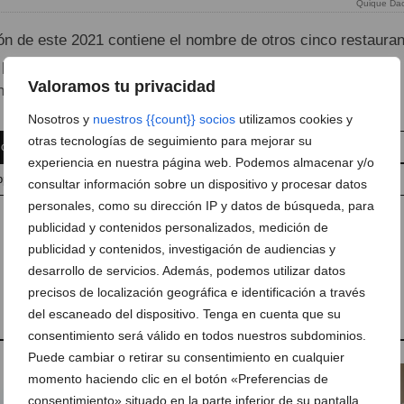
Quique Da
ón de este 2021 contiene el nombre de otros cinco restaura
ara disfrutar de su cocina como son: Casa Federico, El
Valoramos tu privacidad
nt Sec y Sendra.
Nosotros y
nuestros {{count}} socios
utilizamos cookies y
otras tecnologías de seguimiento para mejorar su
 comentario
Suscríbete a la newsletter
experiencia en nuestra página web. Podemos almacenar y/o
pp
Anúnciate en Dénia.com
Envía tu noticia
consultar información sobre un dispositivo y procesar datos
personales, como su dirección IP y datos de búsqueda, para
publicidad y contenidos personalizados, medición de
publicidad y contenidos, investigación de audiencias y
desarrollo de servicios. Además, podemos utilizar datos
,
Gastronomía
,
Guía Repsol
,
soles Repsol
precisos de localización geográfica e identificación a través
del escaneado del dispositivo. Tenga en cuenta que su
consentimiento será válido en todos nuestros subdominios.
Puede cambiar o retirar su consentimiento en cualquier
momento haciendo clic en el botón «Preferencias de
consentimiento» situado en la parte inferior de su pantalla.