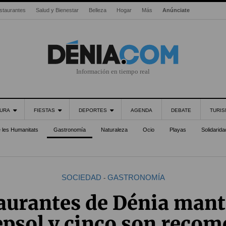
staurantes
Salud y Bienestar
Belleza
Hogar
Más
Anúnciate
Información en tiempo real
URA
FIESTAS
DEPORTES
AGENDA
DEBATE
TURI
e les Humanitats
Gastronomía
Naturaleza
Ocio
Playas
Solidarida
SOCIEDAD
GASTRONOMÍA
-
taurantes de Dénia mant
epsol y cinco son reco