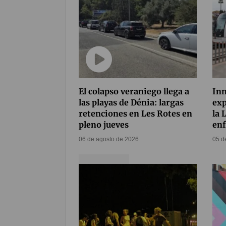
El colapso veraniego llega a
Inn
las playas de Dénia: largas
exp
retenciones en Les Rotes en
la 
pleno jueves
enf
06 de agosto de 2026
05 d
Compártelo
314