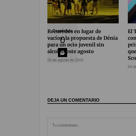
Recuerdos en lugar de
El 
Coméntalo
0
vacíos: la propuesta de Dénia
con
para un ocio juvenil sin
pri
alcohol este agosto
que
Sco
04 de agosto de 2026
04 d
DEJA UN COMENTARIO