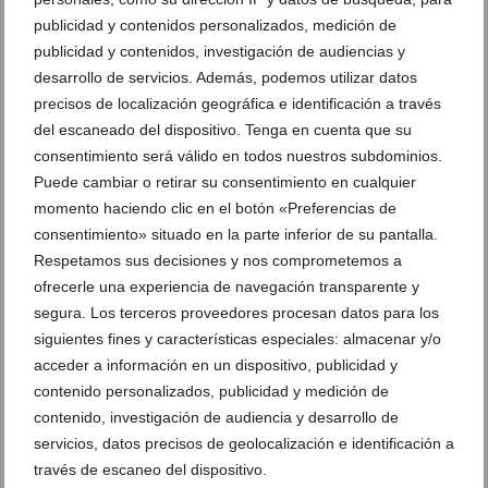
publicidad y contenidos personalizados, medición de
publicidad y contenidos, investigación de audiencias y
desarrollo de servicios. Además, podemos utilizar datos
precisos de localización geográfica e identificación a través
Gent de Dénia pide retirar árboles de la ladera del
del escaneado del dispositivo. Tenga en cuenta que su
Castillo para evitar su deterioro
consentimiento será válido en todos nuestros subdominios.
31 de julio de 2026
Puede cambiar o retirar su consentimiento en cualquier
momento haciendo clic en el botón «Preferencias de
consentimiento» situado en la parte inferior de su pantalla.
Respetamos sus decisiones y nos comprometemos a
ofrecerle una experiencia de navegación transparente y
segura. Los terceros proveedores procesan datos para los
siguientes fines y características especiales: almacenar y/o
acceder a información en un dispositivo, publicidad y
contenido personalizados, publicidad y medición de
contenido, investigación de audiencia y desarrollo de
servicios, datos precisos de geolocalización e identificación a
través de escaneo del dispositivo.