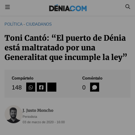
POLÍTICA
-
CIUDADANOS
Toni Cantó: “El puerto de Dénia
está maltratado por una
Generalitat que incumple la ley”
Compártelo
Coméntalo
148
0
J. Justo Moncho
Periodista
03 de marzo de 2020 - 16:00