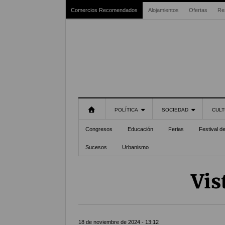
Comercios Recomendados
Alojamientos
Ofertas
Re
POLÍTICA
SOCIEDAD
CULT
Congresos
Educación
Ferias
Festival d
Sucesos
Urbanismo
Vis
18 de noviembre de 2024 - 13:12