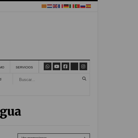
SMO
SERVICIOS
d
igua