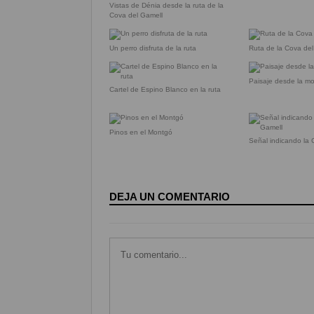
Vistas de Dénia desde la ruta de la
Cova del Gamell
Un perro disfruta de la ruta
Ruta de la Cova del
Paisaje desde la m
Cartel de Espino Blanco en la ruta
Pinos en el Montgó
Señal indicando la 
DEJA UN COMENTARIO