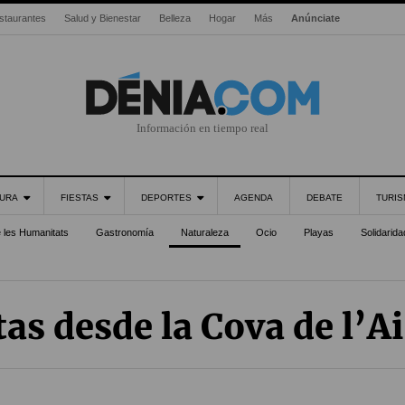
staurantes
Salud y Bienestar
Belleza
Hogar
Más
Anúnciate
Información en tiempo real
URA
FIESTAS
DEPORTES
AGENDA
DEBATE
TURI
e les Humanitats
Gastronomía
Naturaleza
Ocio
Playas
Solidarida
tas desde la Cova de l’A