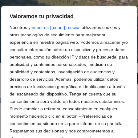
Valoramos tu privacidad
Nosotros y
nuestros {{count}} socios
utilizamos cookies y
otras tecnologías de seguimiento para mejorar su
experiencia en nuestra página web. Podemos almacenar y/o
consultar información sobre un dispositivo y procesar datos
personales, como su dirección IP y datos de búsqueda, para
publicidad y contenidos personalizados, medición de
publicidad y contenidos, investigación de audiencias y
6 de 26
FOTO SIGUIENTE
desarrollo de servicios. Además, podemos utilizar datos
precisos de localización geográfica e identificación a través
del escaneado del dispositivo. Tenga en cuenta que su
l Montgó desde Dénia: senderos para todos los niveles
consentimiento será válido en todos nuestros subdominios.
Puede cambiar o retirar su consentimiento en cualquier
momento haciendo clic en el botón «Preferencias de
consentimiento» situado en la parte inferior de su pantalla.
en Dénia
Respetamos sus decisiones y nos comprometemos a
Plano de las rutas por el Mont
desde Dénia y desde Jávea,