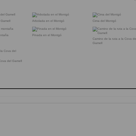
 Gamell
Arbolada en el Montgó
Cima del Montgó
ontaña
Pinada en el Montgó
Camino de la ruta a la Cova de
Gamell
Cova del Gamell