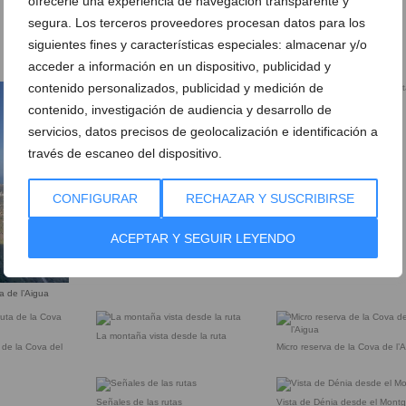
ofrecerle una experiencia de navegación transparente y
marcadas con números
segura. Los terceros proveedores procesan datos para los
siguientes fines y características especiales: almacenar y/o
La Torre del Gerro con el mar al
acceder a información en un dispositivo, publicidad y
fondo
contenido personalizados, publicidad y medición de
Cartel de riesgos de incendio
Mapa con las diferentes rutas
contenido, investigación de audiencia y desarrollo de
servicios, datos precisos de geolocalización e identificación a
través de escaneo del dispositivo.
CONFIGURAR
RECHAZAR Y SUSCRIBIRSE
ACEPTAR Y SEGUIR LEYENDO
a de l’Aigua
La montaña vista desde la ruta
 de la Cova del
Micro reserva de la Cova de l’
Señales de las rutas
Vista de Dénia desde el Mont