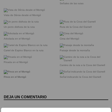
Señales de las rutas
Vista de Dénia desde el Montgó
Un perro disfruta de la ruta
Ruta de la Cova del Gamell
Arbolada en el Montgó
Cima del Montgó
Cartel de Espino Blanco en la ruta
Paisaje desde la montaña
Pinada en el Montgó
Camino de la ruta a la Cova del Gamell
Pinos en el Montgó
Señal indicando la Cova del Gamell
DEJA UN COMENTARIO