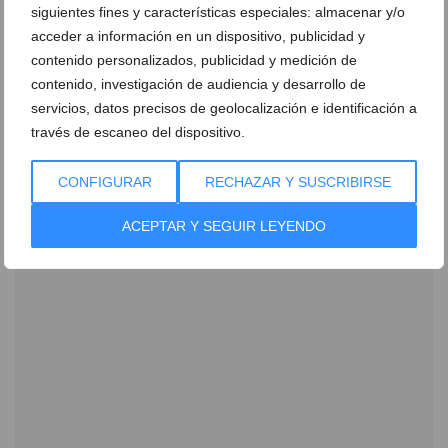
siguientes fines y características especiales: almacenar y/o
acceder a información en un dispositivo, publicidad y
Ver promociones
contenido personalizados, publicidad y medición de
Ver sorteos
contenido, investigación de audiencia y desarrollo de
servicios, datos precisos de geolocalización e identificación a
Newsletter
través de escaneo del dispositivo.
CONFIGURAR
RECHAZAR Y SUSCRIBIRSE
ACEPTAR Y SEGUIR LEYENDO