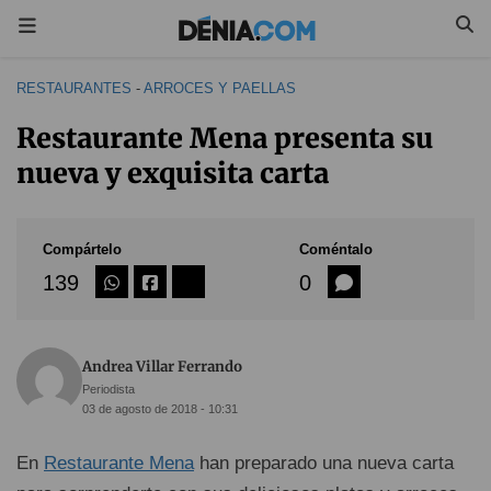
RESTAURANTES
-
ARROCES Y PAELLAS
Restaurante Mena presenta su
nueva y exquisita carta
Compártelo
Coméntalo
139
0
Andrea Villar Ferrando
Periodista
03 de agosto de 2018 - 10:31
En
Restaurante Mena
han preparado una nueva carta