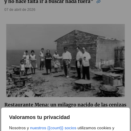
y no hace falta ir a buscar nada fuera”
07 de abril de 2026
Restaurante Mena: un milagro nacido de las cenizas
de la riada del 57
Valoramos tu privacidad
10 de marzo de 2026
Nosotros y
nuestros {{count}} socios
utilizamos cookies y