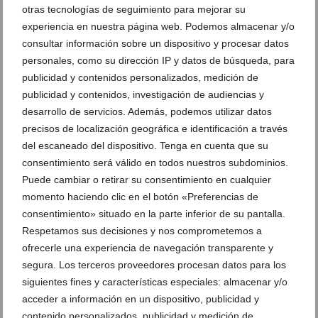
otras tecnologías de seguimiento para mejorar su
experiencia en nuestra página web. Podemos almacenar y/o
consultar información sobre un dispositivo y procesar datos
personales, como su dirección IP y datos de búsqueda, para
publicidad y contenidos personalizados, medición de
publicidad y contenidos, investigación de audiencias y
desarrollo de servicios. Además, podemos utilizar datos
precisos de localización geográfica e identificación a través
del escaneado del dispositivo. Tenga en cuenta que su
consentimiento será válido en todos nuestros subdominios.
Puede cambiar o retirar su consentimiento en cualquier
momento haciendo clic en el botón «Preferencias de
¿Quién dijo que el mar es solo para el verano? El
consentimiento» situado en la parte inferior de su pantalla.
Mediterráneo también se disfruta en los meses más
Respetamos sus decisiones y nos comprometemos a
fríos
ofrecerle una experiencia de navegación transparente y
04 de noviembre de 2025
segura. Los terceros proveedores procesan datos para los
siguientes fines y características especiales: almacenar y/o
acceder a información en un dispositivo, publicidad y
contenido personalizados, publicidad y medición de