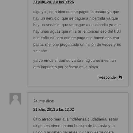
21 julio, 2013 a las 09:26
digo yo , esta bien que se pague la basura ya que
hay un servicio, que se pague a hibertrola ya que
hay un servicio, que se pague a acualandia ya que
hay unas aguas que mira tu .entonces eso del I.B.I
que coño es para que se paga que hacen con esa
pasta, me lohe preguntado un millón de veces y no
se sabe .
ya veremos si con su varita mágica no inventan
otro impuesto por bañarse en la playa.
Responder
Jaume
dice:
21 julio, 2013 a las 13:02
Otro atraco mas a la indefensa ciudadanía, estos
dirigentes viven en una burbuja de fantasía y lo
único que saben hacer es vivir a nuestra costa,