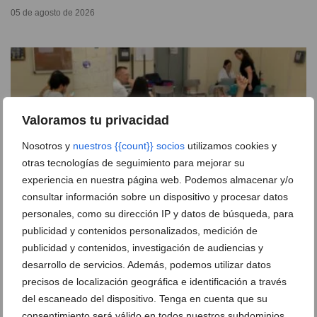
05 de agosto de 2026
Valoramos tu privacidad
Nosotros y
nuestros {{count}} socios
utilizamos cookies y
otras tecnologías de seguimiento para mejorar su
experiencia en nuestra página web. Podemos almacenar y/o
consultar información sobre un dispositivo y procesar datos
personales, como su dirección IP y datos de búsqueda, para
publicidad y contenidos personalizados, medición de
La donación de sangre festera en Dénia logra 51
publicidad y contenidos, investigación de audiencias y
unidades
desarrollo de servicios. Además, podemos utilizar datos
03 de agosto de 2026
precisos de localización geográfica e identificación a través
del escaneado del dispositivo. Tenga en cuenta que su
consentimiento será válido en todos nuestros subdominios.