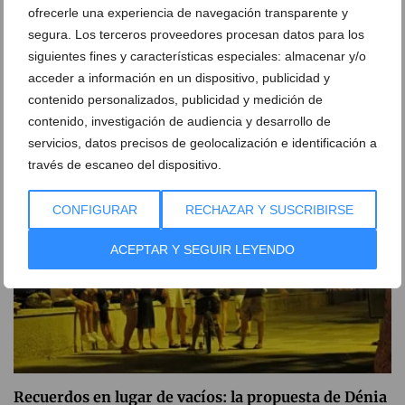
ofrecerle una experiencia de navegación transparente y
segura. Los terceros proveedores procesan datos para los
Dénia renueva su compromiso solidario con una
siguientes fines y características especiales: almacenar y/o
jornada de donación de sangre
acceder a información en un dispositivo, publicidad y
contenido personalizados, publicidad y medición de
05 de agosto de 2026
contenido, investigación de audiencia y desarrollo de
servicios, datos precisos de geolocalización e identificación a
través de escaneo del dispositivo.
CONFIGURAR
RECHAZAR Y SUSCRIBIRSE
ACEPTAR Y SEGUIR LEYENDO
Recuerdos en lugar de vacíos: la propuesta de Dénia