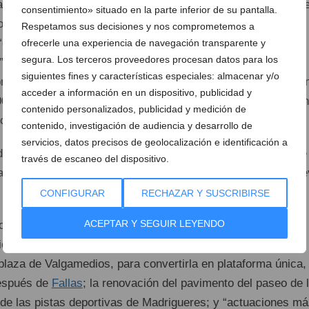
bezan el listado, la reurbanización de
la Glorieta
y calles de
consentimiento» situado en la parte inferior de su pantalla.
p) y la mejora del suelo y la iluminación de la calle del
Respetamos sus decisiones y nos comprometemos a
onsolidarán la peatonalización y la recuperación definitiva
ofrecerle una experiencia de navegación transparente y
segura. Los terceros proveedores procesan datos para los
”.
siguientes fines y características especiales: almacenar y/o
presupuesto próximo al millón de euros, y la segunda, con u
acceder a información en un dispositivo, publicidad y
00 €, ya tienen financiación comprometida por la Diputación
contenido personalizados, publicidad y medición de
ica, y se ejecutarán durante el 2022”.
contenido, investigación de audiencia y desarrollo de
servicios, datos precisos de geolocalización e identificación a
inado del solar del antiguo ambulatorio (a punto de hacerse
través de escaneo del dispositivo.
ganador del concurso de ideas) acabará de redondear “la nu
 personas”.
CONFIGURAR
RECHAZAR Y SUSCRIBIRSE
ACEPTAR Y SEGUIR LEYENDO
can también las obras de
rehabilitación
de la casa de
io de las cuales está previsto para principios de 2022; la
plaza de Valgamedios, para convertirla en plataforma única,
espués de
Fallas
; la renovación del pavimento del paseo de 
de las pistas deportivas de Madrigueres; y “actuaciones má