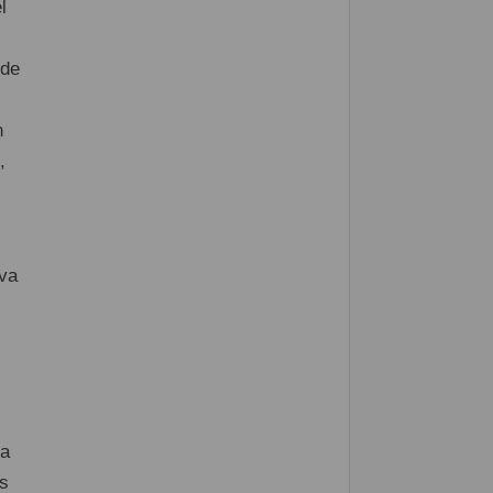
l
 de
n
,
eva
la
s