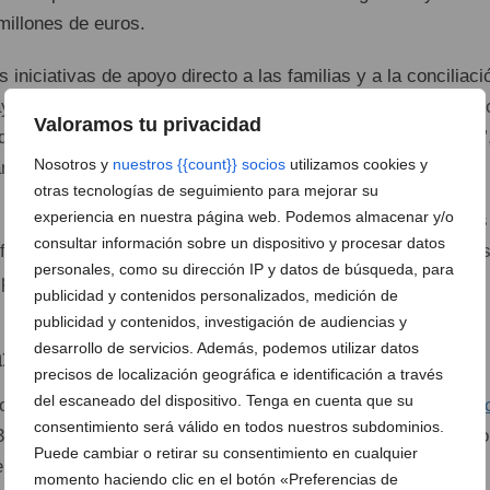
 millones de euros.
 iniciativas de apoyo directo a las familias y a la conciliaci
yudas a la escolarización de niños y niñas de 0 a 3 años (c
Valoramos tu privacidad
 de 70.000 €) y el programa “Vacaciones para todas y todos”
Nosotros y
nuestros {{count}} socios
utilizamos cookies y
rá en número de plazas.
otras tecnologías de seguimiento para mejorar su
experiencia en nuestra página web. Podemos almacenar y/o
s nuevos, en breve se pondrá en marcha lo programa “Coles
consultar información sobre un dispositivo y procesar datos
 facilitar nuevos espacios de juego a pequeños y jóvenes lo
personales, como su dirección IP y datos de búsqueda, para
patios de las escuelas.
publicidad y contenidos personalizados, medición de
publicidad y contenidos, investigación de audiencias y
desarrollo de servicios. Además, podemos utilizar datos
ansformación de la ciudad
precisos de localización geográfica e identificación a través
del escaneado del dispositivo. Tenga en cuenta que su
o y de obra pública, la concejala de Territorio,
M. Josep Ripo
consentimiento será válido en todos nuestros subdominios.
33 proyectos incluidos en este bloque consolidarán “la mayo
Puede cambiar o retirar su consentimiento en cualquier
eriodo democrático que ha experimentado Dénia”. Y las dos
momento haciendo clic en el botón «Preferencias de