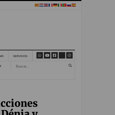
SMO
SERVICIOS
d
acciones
 Dénia y