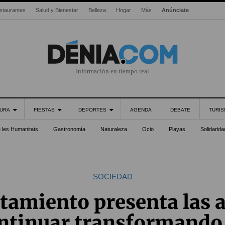
staurantes
Salud y Bienestar
Belleza
Hogar
Más
Anúnciate
Información en tiempo real
URA
FIESTAS
DEPORTES
AGENDA
DEBATE
TURI
e les Humanitats
Gastronomía
Naturaleza
Ocio
Playas
Solidarida
SOCIEDAD
tamiento presenta las 
ntinuar transformando