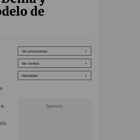
odelo de
Ver promociones
Ver sorteos
Newsletter
a
sa,
sto