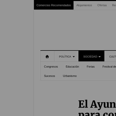
Comercios Recomendados
Alojamientos
Ofertas
Re
POLÍTICA
SOCIEDAD
CULT
Congresos
Educación
Ferias
Festival d
Sucesos
Urbanismo
El Ayun
para co