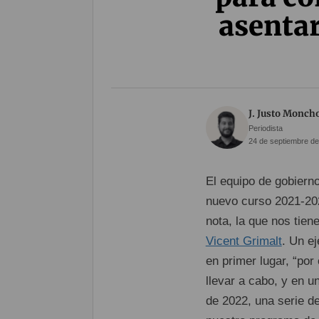
asentar
J. Justo Monch
Periodista
24 de septiembre de
El equipo de gobiern
nuevo curso 2021-202
nota, la que nos tien
Vicent Grimalt
. Un e
en primer lugar, “po
llevar a cabo, y en u
de 2022, una serie d