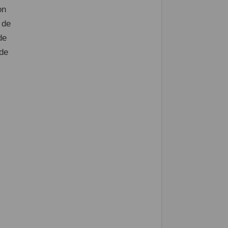
on
 de
de
 de