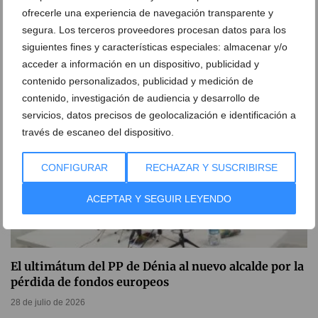
ofrecerle una experiencia de navegación transparente y
norma contra la prostitución
segura. Los terceros proveedores procesan datos para los
31 de julio de 2026
siguientes fines y características especiales: almacenar y/o
acceder a información en un dispositivo, publicidad y
contenido personalizados, publicidad y medición de
contenido, investigación de audiencia y desarrollo de
servicios, datos precisos de geolocalización e identificación a
través de escaneo del dispositivo.
CONFIGURAR
RECHAZAR Y SUSCRIBIRSE
ACEPTAR Y SEGUIR LEYENDO
El ultimátum del PP de Dénia al nuevo alcalde por la
pérdida de fondos europeos
28 de julio de 2026