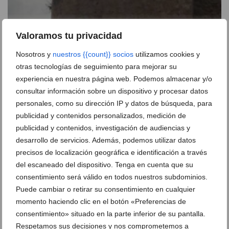
Valoramos tu privacidad
Gent de Dénia pide retirar árboles de la ladera del
Castillo para evitar su deterioro
Nosotros y
nuestros {{count}} socios
utilizamos cookies y
31 de julio de 2026
otras tecnologías de seguimiento para mejorar su
experiencia en nuestra página web. Podemos almacenar y/o
consultar información sobre un dispositivo y procesar datos
personales, como su dirección IP y datos de búsqueda, para
publicidad y contenidos personalizados, medición de
publicidad y contenidos, investigación de audiencias y
desarrollo de servicios. Además, podemos utilizar datos
precisos de localización geográfica e identificación a través
del escaneado del dispositivo. Tenga en cuenta que su
consentimiento será válido en todos nuestros subdominios.
Puede cambiar o retirar su consentimiento en cualquier
momento haciendo clic en el botón «Preferencias de
consentimiento» situado en la parte inferior de su pantalla.
Respetamos sus decisiones y nos comprometemos a
Bronco enfrentamiento en el pleno de Dénia por la