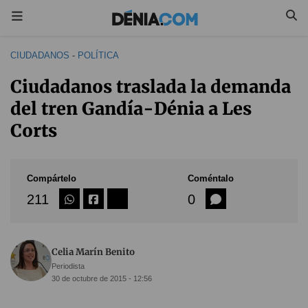
CIUDADANOS
-
POLÍTICA
Ciudadanos traslada la demanda
del tren Gandía-Dénia a Les
Corts
Compártelo
Coméntalo
211
0
Celia Marín Benito
Periodista
30 de octubre de 2015 - 12:56