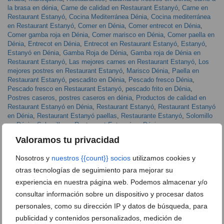
la brasa en dénia
,
Carne de calidad en Restaurant Estanyó
,
Carne en
Restaurant Estanyó
,
Cocina Mediterránea Dénia
,
Cocina mediterránea
en Restaurant Estanyó
,
Comer en Dénia
,
Comer entrecot en Dénia
,
Comer gamba roja en Dénia
,
Comer marisco en Dénia
,
Comer paella en
Dénia
,
Entrecot en Dénia
,
Entrecot en Restaurant Estanyó
,
Estanyó
,
Estanyó en Dénia
,
Gamba Roja de Dénia
,
Gamba roja de Dénia en
Restaurant Estanyó
,
Las mejores carnes en Restaurant Estanyó
,
Los
mejores postres en Restaurant Estanyó
,
Marisco Dénia
,
Paella en
Restaurant Estanyó
,
pescadito en Dénia
,
Pescado fresco Dénia
,
Pescado fresco en Restaurant Estanyó
,
pescado frito en Dénia
,
Postres caseros
,
postres caseros en dénia
,
Productos de calidad en
Restaurant Estanyó en Dénia
,
Restaurant Estanyó
,
Restaurant Estanyó
en Dénia
,
Restaurant Estanyó paellas
,
Restaurante Estanyó
,
Solomillo
en Dénia
,
Solomillo en Restaurant Estanyó en Dénia
Valoramos tu privacidad
ARTÍCULOS RELACIONADOS
Nosotros y
nuestros {{count}} socios
utilizamos cookies y
otras tecnologías de seguimiento para mejorar su
experiencia en nuestra página web. Podemos almacenar y/o
consultar información sobre un dispositivo y procesar datos
personales, como su dirección IP y datos de búsqueda, para
publicidad y contenidos personalizados, medición de