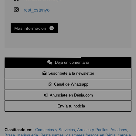
rest_estanyo
Más información
Deja un comentario
Suscríbete a la newsletter
Canal de Whatsapp
Anúnciate en Dénia.com
Envía tu noticia
Clasificado en:
Comercios y Servicios
,
Arroces y Paellas
,
Asadores
,
Brasa
,
Marisquería
,
Restaurantes
,
calamares frescos en Dénia
,
carne a