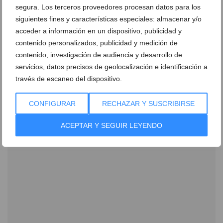
segura. Los terceros proveedores procesan datos para los
siguientes fines y características especiales: almacenar y/o
acceder a información en un dispositivo, publicidad y
contenido personalizados, publicidad y medición de
Ver promociones
contenido, investigación de audiencia y desarrollo de
Ver sorteos
servicios, datos precisos de geolocalización e identificación a
través de escaneo del dispositivo.
Newsletter
CONFIGURAR
RECHAZAR Y SUSCRIBIRSE
ACEPTAR Y SEGUIR LEYENDO