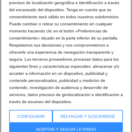
precisos de localización geográfica e identificación a través
del escaneado del dispositivo. Tenga en cuenta que su
consentimiento será válido en todos nuestros subdominios.
Puede cambiar o retirar su consentimiento en cualquier
momento haciendo clic en el botón «Preferencias de
consentimiento» situado en la parte inferior de su pantalla.
Respetamos sus decisiones y nos comprometemos a
ofrecerle una experiencia de navegación transparente y
segura. Los terceros proveedores procesan datos para los
siguientes fines y características especiales: almacenar y/o
El Tribunal Supremo confirma la condena de
acceder a información en un dispositivo, publicidad y
prisión al expolicía de Dénia que acosó al concejal
contenido personalizados, publicidad y medición de
Javier Scotto
contenido, investigación de audiencia y desarrollo de
04 de agosto de 2026
servicios, datos precisos de geolocalización e identificación a
través de escaneo del dispositivo.
CONFIGURAR
RECHAZAR Y SUSCRIBIRSE
ACEPTAR Y SEGUIR LEYENDO