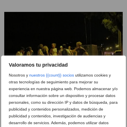
Valoramos tu privacidad
Nosotros y
nuestros {{count}} socios
utilizamos cookies y
otras tecnologías de seguimiento para mejorar su
experiencia en nuestra página web. Podemos almacenar y/o
Recuerdos en lugar de vacíos: la propuesta de Dénia
consultar información sobre un dispositivo y procesar datos
para un ocio juvenil sin alcohol este agosto
personales, como su dirección IP y datos de búsqueda, para
04 de agosto de 2026
publicidad y contenidos personalizados, medición de
publicidad y contenidos, investigación de audiencias y
desarrollo de servicios. Además, podemos utilizar datos