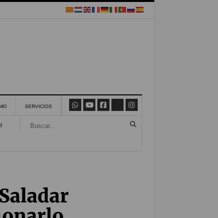
SMO
SERVICIOS
d
 Saladar
ionarlo