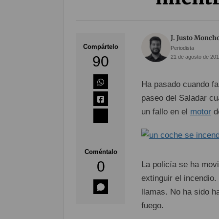
J. Justo Monch
Compártelo
Periodista
90
21 de agosto de 201
Ha pasado cuando fal
paseo del Saladar cua
un fallo en el
motor
de
Coméntalo
0
La policía se ha movi
extinguir el incendio
llamas. No ha sido h
fuego.