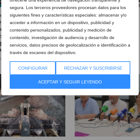
ofrecerle una experiencia de navegación transparente y
segura. Los terceros proveedores procesan datos para los
ptiembre marcará una
AEMET activa la alerta
siguientes fines y características especiales: almacenar y/o
va fase del pulso entre
amarilla en Dénia: los
acceder a información en un dispositivo, publicidad y
entes y Conselleria: la
termómetros se disparan
contenido personalizados, publicidad y medición de
munidad educativa
este final de julio
contenido, investigación de audiencia y desarrollo de
para nuevas
servicios, datos precisos de geolocalización e identificación a
30 de julio de 2026
vilizaciones
través de escaneo del dispositivo.
e julio de 2026
CONFIGURAR
RECHAZAR Y SUSCRIBIRSE
ACEPTAR Y SEGUIR LEYENDO