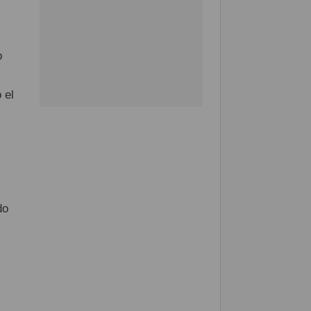
o
 el
l
do