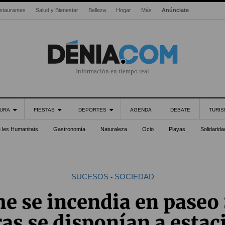
staurantes
Salud y Bienestar
Belleza
Hogar
Más
Anúnciate
Información en tiempo real
URA
FIESTAS
DEPORTES
AGENDA
DEBATE
TURI
e les Humanitats
Gastronomía
Naturaleza
Ocio
Playas
Solidarida
SUCESOS
SOCIEDAD
-
e se incendia en paseo
as se disponían a estac