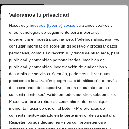
 comentario
Suscríbete a la newsletter
Valoramos tu privacidad
pp
Anúnciate en Dénia.com
Envía tu noticia
Nosotros y
nuestros {{count}} socios
utilizamos cookies y
otras tecnologías de seguimiento para mejorar su
experiencia en nuestra página web. Podemos almacenar y/o
consultar información sobre un dispositivo y procesar datos
,
Sociedad
personales, como su dirección IP y datos de búsqueda, para
,
Bomberos
,
coche
,
Fuego
,
Incendio
,
Paseo del Saladar
publicidad y contenidos personalizados, medición de
publicidad y contenidos, investigación de audiencias y
desarrollo de servicios. Además, podemos utilizar datos
precisos de localización geográfica e identificación a través
del escaneado del dispositivo. Tenga en cuenta que su
consentimiento será válido en todos nuestros subdominios.
Puede cambiar o retirar su consentimiento en cualquier
momento haciendo clic en el botón «Preferencias de
consentimiento» situado en la parte inferior de su pantalla.
Respetamos sus decisiones y nos comprometemos a