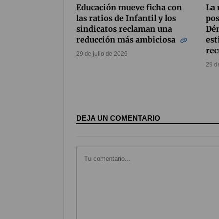
Educación mueve ficha con
La 
las ratios de Infantil y los
pos
sindicatos reclaman una
Dén
reducción más ambiciosa
est
rec
29 de julio de 2026
29 d
DEJA UN COMENTARIO