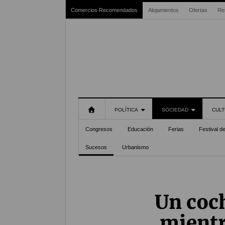
Comercios Recomendados
Alojamientos
Ofertas
Re
POLÍTICA
SOCIEDAD
CULT
Congresos
Educación
Ferias
Festival d
Sucesos
Urbanismo
Un coch
mientr