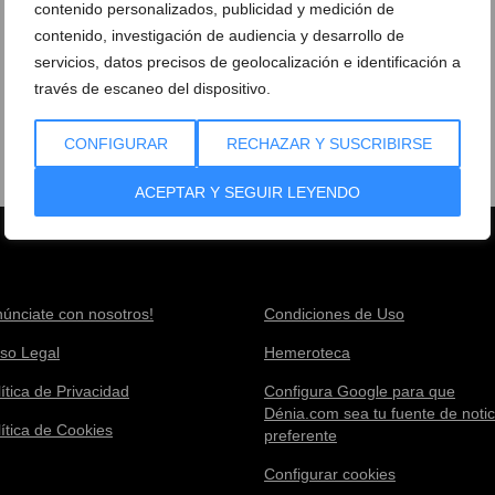
contenido personalizados, publicidad y medición de
contenido, investigación de audiencia y desarrollo de
servicios, datos precisos de geolocalización e identificación a
través de escaneo del dispositivo.
CONFIGURAR
RECHAZAR Y SUSCRIBIRSE
ACEPTAR Y SEGUIR LEYENDO
núnciate con nosotros!
Condiciones de Uso
iso Legal
Hemeroteca
ítica de Privacidad
Configura Google para que
Dénia.com sea tu fuente de notic
lítica de Cookies
preferente
Configurar cookies