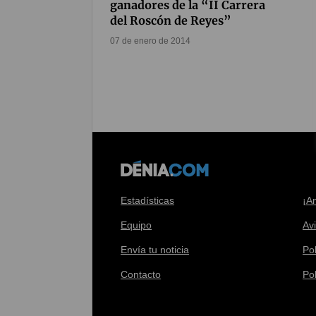
ganadores de la “II Carrera
del Roscón de Reyes”
07 de enero de 2014
Estadísticas
¡A
Equipo
Av
Envía tu noticia
Pol
Contacto
Po