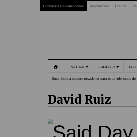
Comercios Recomendados
Alojamientos
Ofertas
Re
POLÍTICA
SOCIEDAD
CULT
Suscríbete a nuestro newsletter para estar informado de 
David Ruiz