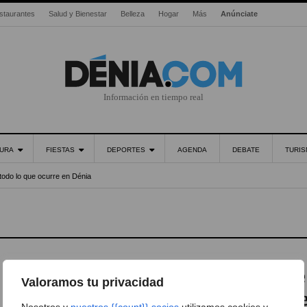
staurantes
Salud y Bienestar
Belleza
Hogar
Más
Anúnciate
Información en tiempo real
URA
FIESTAS
DEPORTES
AGENDA
DEBATE
TURI
todo lo que ocurre en Dénia
Said Day fue el vencedor de
Valoramos tu privacidad
la I Cursa Solidaria contra 