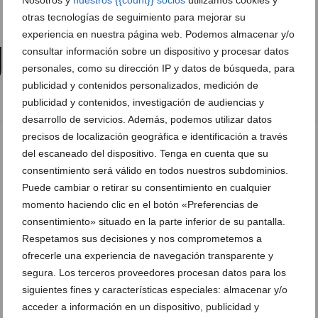
Nosotros y
nuestros {{count}} socios
utilizamos cookies y
cáncer de El Verger
otras tecnologías de seguimiento para mejorar su
experiencia en nuestra página web. Podemos almacenar y/o
22 de enero de 2015
consultar información sobre un dispositivo y procesar datos
personales, como su dirección IP y datos de búsqueda, para
publicidad y contenidos personalizados, medición de
publicidad y contenidos, investigación de audiencias y
desarrollo de servicios. Además, podemos utilizar datos
precisos de localización geográfica e identificación a través
del escaneado del dispositivo. Tenga en cuenta que su
consentimiento será válido en todos nuestros subdominios.
Puede cambiar o retirar su consentimiento en cualquier
momento haciendo clic en el botón «Preferencias de
consentimiento» situado en la parte inferior de su pantalla.
Respetamos sus decisiones y nos comprometemos a
ofrecerle una experiencia de navegación transparente y
segura. Los terceros proveedores procesan datos para los
siguientes fines y características especiales: almacenar y/o
acceder a información en un dispositivo, publicidad y