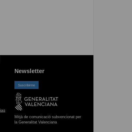
Newsletter
Suscribirme
ias
Mitjà de comunicació subvencionat per
la Generalitat Valenciana