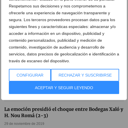
Goleada del B. Xaló al FS Benitatxell en la primera
Respetamos sus decisiones y nos comprometemos a
eliminatoria de la Copa
ofrecerle una experiencia de navegación transparente y
20 de febrero de 2020
segura. Los terceros proveedores procesan datos para los
siguientes fines y características especiales: almacenar y/o
acceder a información en un dispositivo, publicidad y
contenido personalizados, publicidad y medición de
contenido, investigación de audiencia y desarrollo de
servicios, datos precisos de geolocalización e identificación a
través de escaneo del dispositivo.
CONFIGURAR
RECHAZAR Y SUSCRIBIRSE
ACEPTAR Y SEGUIR LEYENDO
La emoción presidió el choque entre Bodegas Xaló y
H. Nou Romá (2-3)
29 de noviembre de 2019