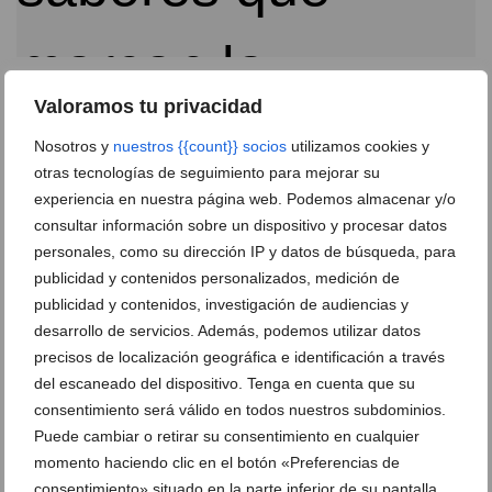
¿Listo para impresionar? Descubre estos 4 vinos de
Valoramos tu privacidad
edición limitada
14 de octubre de 2024
Nosotros y
nuestros {{count}} socios
utilizamos cookies y
otras tecnologías de seguimiento para mejorar su
experiencia en nuestra página web. Podemos almacenar y/o
consultar información sobre un dispositivo y procesar datos
personales, como su dirección IP y datos de búsqueda, para
publicidad y contenidos personalizados, medición de
publicidad y contenidos, investigación de audiencias y
desarrollo de servicios. Además, podemos utilizar datos
precisos de localización geográfica e identificación a través
del escaneado del dispositivo. Tenga en cuenta que su
consentimiento será válido en todos nuestros subdominios.
Puede cambiar o retirar su consentimiento en cualquier
momento haciendo clic en el botón «Preferencias de
consentimiento» situado en la parte inferior de su pantalla.