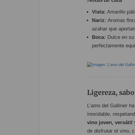
Vista:
Amarillo páli
Nariz:
Aromas flora
azahar que aportan 
Boca:
Dulce en su 
perfectamente equi
Ligereza, sab
L’amo del Galliner h
inoxidable, respetan
vino joven, versátil 
de disfrutar el vino