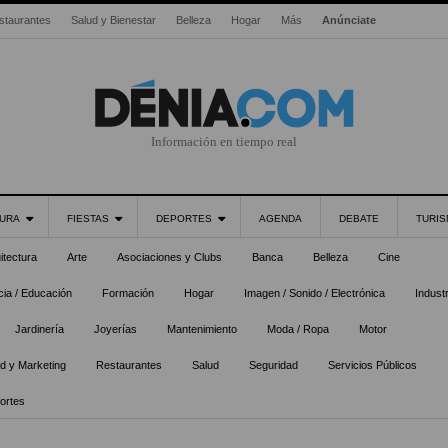
staurantes
Salud y Bienestar
Belleza
Hogar
Más
Anúnciate
Información en tiempo real
URA
FIESTAS
DEPORTES
AGENDA
DEBATE
TURI
itectura
Arte
Asociaciones y Clubs
Banca
Belleza
Cine
ia / Educación
Formación
Hogar
Imagen / Sonido / Electrónica
Industr
Jardinería
Joyerías
Mantenimiento
Moda / Ropa
Motor
ad y Marketing
Restaurantes
Salud
Seguridad
Servicios Públicos
ortes