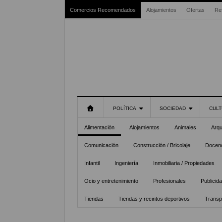
Comercios Recomendados
Alojamientos
Ofertas
Re
POLÍTICA
SOCIEDAD
CULT
Alimentación
Alojamientos
Animales
Arqu
Comunicación
Construcción / Bricolaje
Docenc
Infantil
Ingeniería
Inmobiliaria / Propiedades
Ocio y entretenimiento
Profesionales
Publicid
Tiendas
Tiendas y recintos deportivos
Transp