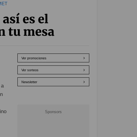
MET
así es el
en tu mesa
Ver promociones
Ver sorteos
Newsletter
 a
en
ino