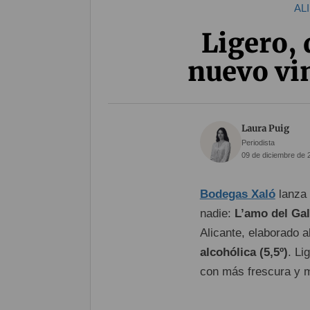
AL
Ligero, 
nuevo vin
Laura Puig
Periodista
09 de diciembre de 
Bodegas Xaló
lanza 
nadie:
L’amo del Gal
Alicante, elaborado 
alcohólica (5,5º)
. Li
con más frescura y me