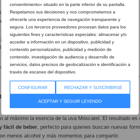
consentimiento» situado en la parte inferior de su pantalla.
do con reflejos verdosos. Limpio, brillante y joven.
Respetamos sus decisiones y nos comprometemos a
ofrecerle una experiencia de navegación transparente y
les y cítricos típicos del Moscatel, con toques de miel de
segura. Los terceros proveedores procesan datos para los
dulzor natural.
siguientes fines y características especiales: almacenar y/o
justa medida, fresco, con textura sedosa y burbuja
acceder a información en un dispositivo, publicidad y
librada.
contenido personalizados, publicidad y medición de
contenido, investigación de audiencia y desarrollo de
servicios, datos precisos de geolocalización e identificación a
través de escaneo del dispositivo.
L’amo del Galliner, el nuevo vino que no puede faltar en tu
CONFIGURAR
RECHAZAR Y SUSCRIBIRSE
or y mucha personalidad
ACEPTAR Y SEGUIR LEYENDO
a sido fermentado a baja temperatura en depósitos de acero
do al máximo la esencia de la uva Moscatel. El resultado es 
y fácil de beber
, perfecto para quienes buscan nuevas for
, con menos alcohol y más momentos para compartir.