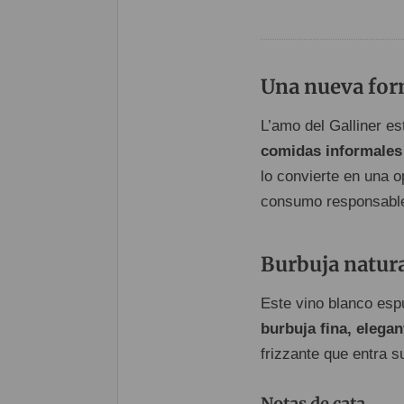
Una nueva form
L’amo del Galliner e
comidas informales 
lo convierte en una o
consumo responsable,
Burbuja natura
Este vino blanco es
burbuja fina, elega
frizzante que entra s
Notas de cata