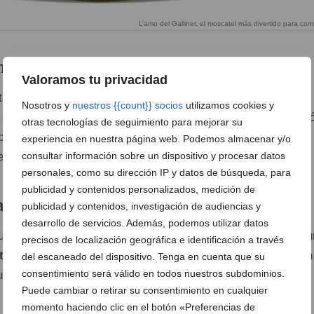
L’amo del Galliner, el moscatel más divertido para comp
a de disfrutar el moscatel
Valoramos tu privacidad
stá pensado para
aperitivos, encuentros con amigos,
Nosotros y
nuestros {{count}} socios
utilizamos cookies y
o simplemente para brindar con estilo
. Su baja graduaci
otras tecnologías de seguimiento para mejorar su
pción más ligera y social, ideal para quienes buscan un
experiencia en nuestra página web. Podemos almacenar y/o
 refrescante y actual.
consultar información sobre un dispositivo y procesar datos
personales, como su dirección IP y datos de búsqueda, para
publicidad y contenidos personalizados, medición de
l, frescura y equilibrio
publicidad y contenidos, investigación de audiencias y
desarrollo de servicios. Además, podemos utilizar datos
pumoso se elabora con
carbónico natural
, lo que le otorga 
precisos de localización geográfica e identificación a través
nte y muy integrada
que potencia su frescura y ligereza. Un
del escaneado del dispositivo. Tenga en cuenta que su
consentimiento será válido en todos nuestros subdominios.
uave, se disfruta con facilidad y deja ganas de repetir.
Puede cambiar o retirar su consentimiento en cualquier
momento haciendo clic en el botón «Preferencias de