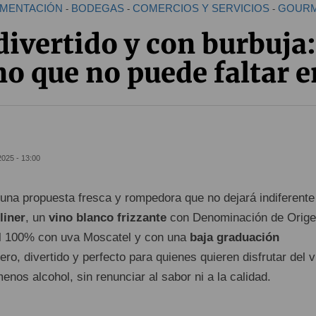
IMENTACIÓN
BODEGAS
COMERCIOS Y SERVICIOS
GOUR
-
-
-
divertido y con burbuja: 
o que no puede faltar 
2025 - 13:00
una propuesta fresca y rompedora que no dejará indiferente
liner
, un
vino blanco frizzante
con Denominación de Orig
al 100% con uva Moscatel y con una
baja graduación
gero, divertido y perfecto para quienes quieren disfrutar del v
nos alcohol, sin renunciar al sabor ni a la calidad.