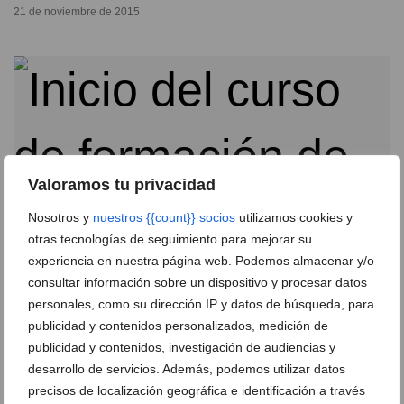
21 de noviembre de 2015
Valoramos tu privacidad
Nosotros y
nuestros {{count}} socios
utilizamos cookies y
otras tecnologías de seguimiento para mejorar su
experiencia en nuestra página web. Podemos almacenar y/o
consultar información sobre un dispositivo y procesar datos
La Policía Local de Dénia forma a 27 futuros
personales, como su dirección IP y datos de búsqueda, para
conductores de ciclomotor
publicidad y contenidos personalizados, medición de
publicidad y contenidos, investigación de audiencias y
22 de junio de 2015
desarrollo de servicios. Además, podemos utilizar datos
precisos de localización geográfica e identificación a través