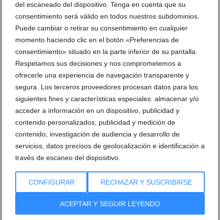
del escaneado del dispositivo. Tenga en cuenta que su
consentimiento será válido en todos nuestros subdominios.
Puede cambiar o retirar su consentimiento en cualquier
momento haciendo clic en el botón «Preferencias de
consentimiento» situado en la parte inferior de su pantalla.
Respetamos sus decisiones y nos comprometemos a
ofrecerle una experiencia de navegación transparente y
segura. Los terceros proveedores procesan datos para los
siguientes fines y características especiales: almacenar y/o
acceder a información en un dispositivo, publicidad y
contenido personalizados, publicidad y medición de
Adrián Hadri y Mayca Sala fueron los mejores en la
contenido, investigación de audiencia y desarrollo de
II Carrera Solidaria a favor del CEE Raquel Payà
servicios, datos precisos de geolocalización e identificación a
13 de abril de 2015
través de escaneo del dispositivo.
CONFIGURAR
RECHAZAR Y SUSCRIBIRSE
ACEPTAR Y SEGUIR LEYENDO